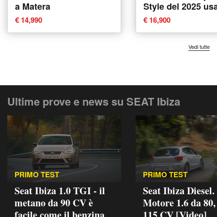
a Matera
Style del 2025 us
Piove di Sacco
€ 14,990
€ 16,900
Vedi tutte
Ultime prove e news su SEAT Ibiza
PRIMO TEST
PRIMO TEST
Seat Ibiza 1.0 TGI - il
Seat Ibiza Diesel.
metano da 90 CV è
Motore 1.6 da 80,
facile come il benzina
115 CV [Video]