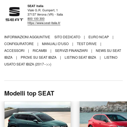
SEAT italia
Viale G.R. Gumpert, 1
37137 Verona (VR) - Italia
800 100 300
https://www.seat-italia.it/
INFORMAZIONI AGGIUNTIVE
SITO DEDICATO
|
EURO NCAP
|
CONFIGURATORE
|
MANUALI D'USO
|
TEST DRIVE
|
ACCESSORI
|
RICAMBI
|
SERVIZI FINANZIARI
|
NEWS SU SEAT
IBIZA
|
PROVE SU SEAT IBIZA
|
LISTINO SEAT IBIZA
|
LISTINO
USATO SEAT IBIZA (2017-->>)
Modelli top SEAT