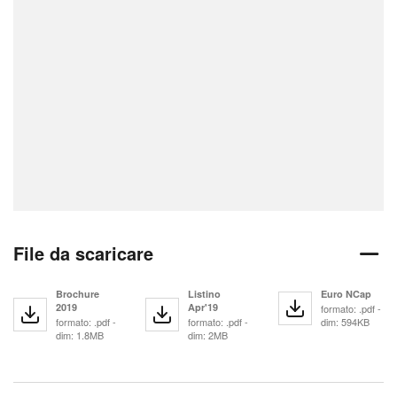
File da scaricare
Brochure
Listino
Euro NCap
2019
Apr'19
formato: .pdf -
formato: .pdf -
formato: .pdf -
dim: 594KB
dim: 1.8MB
dim: 2MB