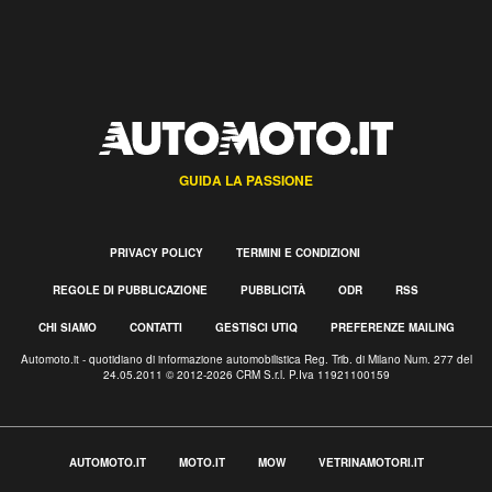
GUIDA LA PASSIONE
PRIVACY POLICY
TERMINI E CONDIZIONI
REGOLE DI PUBBLICAZIONE
PUBBLICITÀ
ODR
RSS
CHI SIAMO
CONTATTI
GESTISCI UTIQ
PREFERENZE MAILING
Automoto.it - quotidiano di informazione automobilistica Reg. Trib. di Milano Num. 277 del
24.05.2011 © 2012-2026 CRM S.r.l. P.Iva 11921100159
AUTOMOTO.IT
MOTO.IT
MOW
VETRINAMOTORI.IT