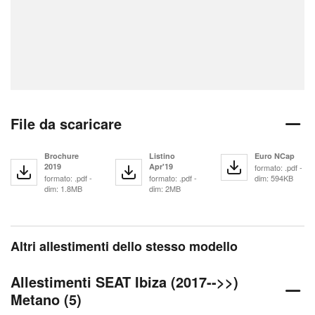
File da scaricare
Brochure
Listino
Euro NCap
2019
Apr'19
formato: .pdf -
formato: .pdf -
formato: .pdf -
dim: 594KB
dim: 1.8MB
dim: 2MB
Altri allestimenti dello stesso modello
Allestimenti SEAT Ibiza (2017-->>)
Metano (5)