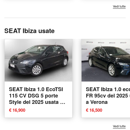
Vedi tutte
SEAT Ibiza usate
SEAT Ibiza 1.0 EcoTSI
SEAT Ibiza 1.0 ec
115 CV DSG 5 porte
FR 95cv del 2025
Style del 2025 usata a
a Verona
Piove di Sacco
€ 16,900
€ 16,500
Vedi tutte