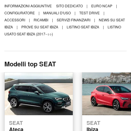
INFORMAZIONI AGGIUNTIVE
SITO DEDICATO
|
EURO NCAP
|
CONFIGURATORE
|
MANUALI D'USO
|
TEST DRIVE
|
ACCESSORI
|
RICAMBI
|
SERVIZI FINANZIARI
|
NEWS SU SEAT
IBIZA
|
PROVE SU SEAT IBIZA
|
LISTINO SEAT IBIZA
|
LISTINO
USATO SEAT IBIZA (2017-->>)
Modelli top SEAT
SEAT
SEAT
Ateca
Ibiza