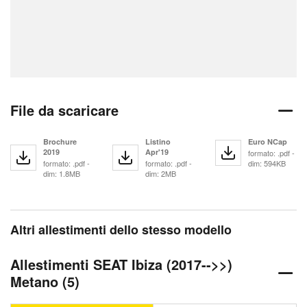
File da scaricare
Brochure
Listino
Euro NCap
2019
Apr'19
formato: .pdf -
formato: .pdf -
formato: .pdf -
dim: 594KB
dim: 1.8MB
dim: 2MB
Altri allestimenti dello stesso modello
Allestimenti SEAT Ibiza (2017-->>)
Metano (5)