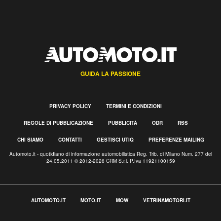
GUIDA LA PASSIONE
PRIVACY POLICY
TERMINI E CONDIZIONI
REGOLE DI PUBBLICAZIONE
PUBBLICITÀ
ODR
RSS
CHI SIAMO
CONTATTI
GESTISCI UTIQ
PREFERENZE MAILING
Automoto.it - quotidiano di informazione automobilistica Reg. Trib. di Milano Num. 277 del
24.05.2011 © 2012-2026 CRM S.r.l. P.Iva 11921100159
AUTOMOTO.IT
MOTO.IT
MOW
VETRINAMOTORI.IT