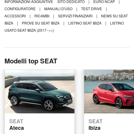
INFORMAZIONI AGGIUNTIVE
SITO DEDICATO
|
EURO NCAP
|
CONFIGURATORE
|
MANUALI D'USO
|
TEST DRIVE
|
ACCESSORI
|
RICAMBI
|
SERVIZI FINANZIARI
|
NEWS SU SEAT
IBIZA
|
PROVE SU SEAT IBIZA
|
LISTINO SEAT IBIZA
|
LISTINO
USATO SEAT IBIZA (2017-->>)
Modelli top SEAT
SEAT
SEAT
Ateca
Ibiza