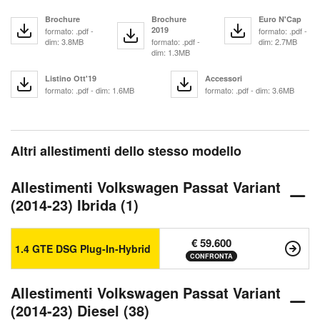
Brochure
Brochure
Euro N'Cap
2019
formato: .pdf -
formato: .pdf -
dim: 3.8MB
formato: .pdf -
dim: 2.7MB
dim: 1.3MB
Listino Ott'19
Accessori
formato: .pdf - dim: 1.6MB
formato: .pdf - dim: 3.6MB
Altri allestimenti dello stesso modello
Allestimenti Volkswagen Passat Variant
(2014-23) Ibrida (1)
€ 59.600
1.4 GTE DSG Plug-In-Hybrid
CONFRONTA
Allestimenti Volkswagen Passat Variant
(2014-23) Diesel (38)