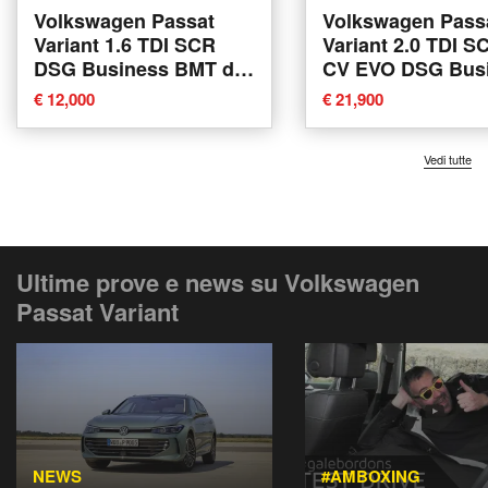
Volkswagen Passat
Volkswagen Pass
Variant 1.6 TDI SCR
Variant 2.0 TDI S
DSG Business BMT del
CV EVO DSG Bus
2015 usata a
del 2021 usata a
€ 12,000
€ 21,900
Casalgrande
Tricase
Vedi tutte
Ultime prove e news su Volkswagen
Passat Variant
NEWS
#AMBOXING