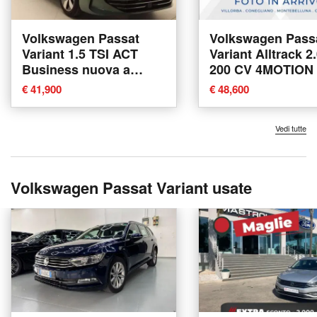
Volkswagen Passat
Volkswagen Pass
Variant 1.5 TSI ACT
Variant Alltrack 2
Business nuova a
200 CV 4MOTION
Pratola Serra
nuova a Villorba
€ 41,900
€ 48,600
Vedi tutte
Volkswagen Passat Variant usate