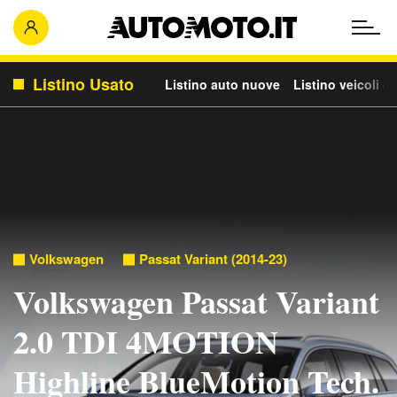
Listino Usato
Listino auto nuove
Listino veicoli c
Volkswagen
Passat Variant (2014-23)
Volkswagen Passat Variant
2.0 TDI 4MOTION
Highline BlueMotion Tech.