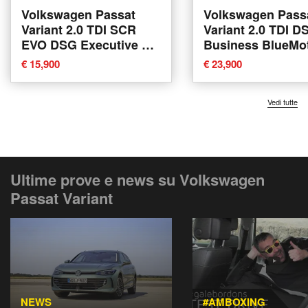
Volkswagen Passat
Volkswagen Pass
Variant 2.0 TDI SCR
Variant 2.0 TDI D
EVO DSG Executive del
Business BlueMo
2020 usata a Piacenza
Tech del 2024 usa
€ 15,900
€ 23,900
Arzignano
Vedi tutte
Ultime prove e news su Volkswagen
Passat Variant
NEWS
#AMBOXING