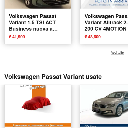
Volkswagen Passat
Volkswagen Pass
Variant 1.5 TSI ACT
Variant Alltrack 2
Business nuova a
200 CV 4MOTION
Pratola Serra
nuova a Villorba
€ 41,900
€ 48,600
Vedi tutte
Volkswagen Passat Variant usate