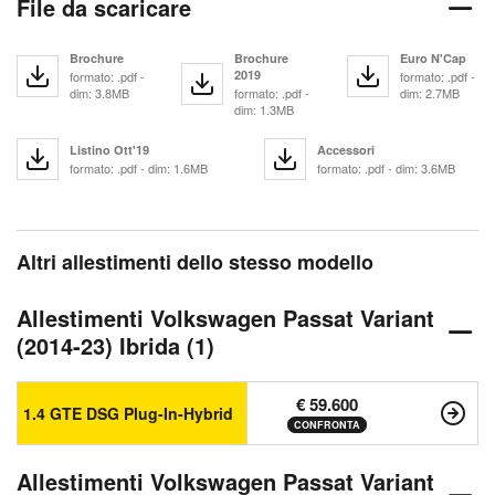
File da scaricare
Brochure
Brochure
Euro N'Cap
2019
formato: .pdf -
formato: .pdf -
dim: 3.8MB
formato: .pdf -
dim: 2.7MB
dim: 1.3MB
Listino Ott'19
Accessori
formato: .pdf - dim: 1.6MB
formato: .pdf - dim: 3.6MB
Altri allestimenti dello stesso modello
Allestimenti Volkswagen Passat Variant
(2014-23) Ibrida (1)
€ 59.600
1.4 GTE DSG Plug-In-Hybrid
CONFRONTA
Allestimenti Volkswagen Passat Variant