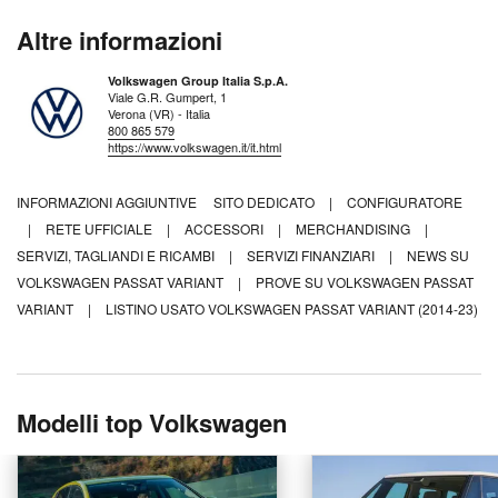
Altre informazioni
Volkswagen Group Italia S.p.A.
Viale G.R. Gumpert, 1
Verona (VR) - Italia
800 865 579
https://www.volkswagen.it/it.html
INFORMAZIONI AGGIUNTIVE
SITO DEDICATO
|
CONFIGURATORE
|
RETE UFFICIALE
|
ACCESSORI
|
MERCHANDISING
|
SERVIZI, TAGLIANDI E RICAMBI
|
SERVIZI FINANZIARI
|
NEWS SU
VOLKSWAGEN PASSAT VARIANT
|
PROVE SU VOLKSWAGEN PASSAT
VARIANT
|
LISTINO USATO VOLKSWAGEN PASSAT VARIANT (2014-23)
Modelli top Volkswagen