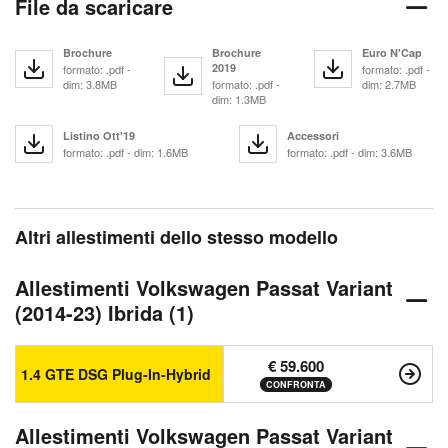
File da scaricare
Brochure
Brochure
Euro N'Cap
2019
formato: .pdf -
formato: .pdf -
dim: 3.8MB
formato: .pdf -
dim: 2.7MB
dim: 1.3MB
Listino Ott'19
Accessori
formato: .pdf - dim: 1.6MB
formato: .pdf - dim: 3.6MB
Altri allestimenti dello stesso modello
Allestimenti Volkswagen Passat Variant
(2014-23) Ibrida (1)
€ 59.600
1.4 GTE DSG Plug-In-Hybrid
CONFRONTA
Allestimenti Volkswagen Passat Variant