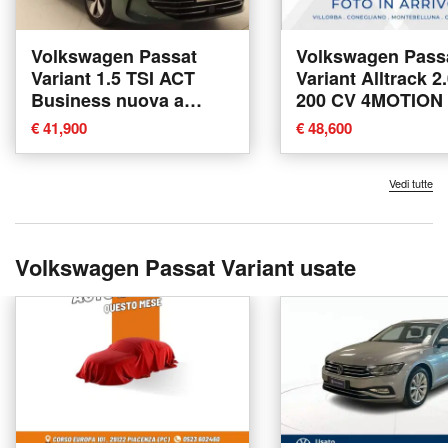
Volkswagen Passat
Volkswagen Pass
Variant 1.5 TSI ACT
Variant Alltrack 2
Business nuova a
200 CV 4MOTION
Pratola Serra
nuova a Villorba
€ 41,900
€ 48,600
Vedi tutte
Volkswagen Passat Variant usate