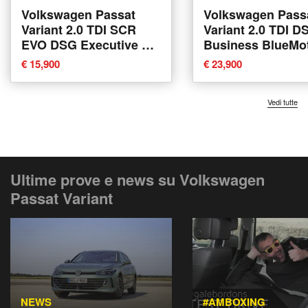
Volkswagen Passat
Volkswagen Pass
Variant 2.0 TDI SCR
Variant 2.0 TDI D
EVO DSG Executive del
Business BlueMo
2020 usata a Piacenza
Tech del 2024 usa
€ 15,900
€ 23,900
Arzignano
Vedi tutte
Ultime prove e news su Volkswagen
Passat Variant
NEWS
#AMBOXING