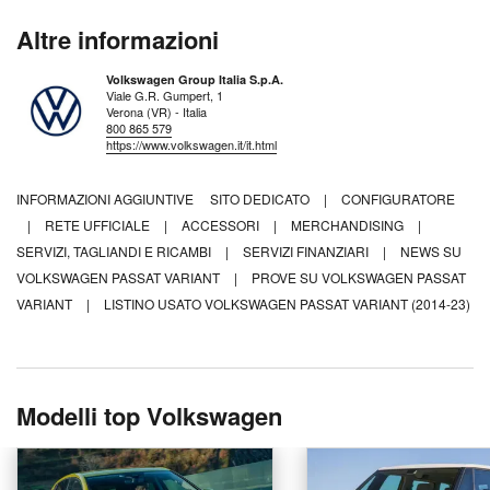
Altre informazioni
Volkswagen Group Italia S.p.A.
Viale G.R. Gumpert, 1
Verona (VR) - Italia
800 865 579
https://www.volkswagen.it/it.html
INFORMAZIONI AGGIUNTIVE
SITO DEDICATO
|
CONFIGURATORE
|
RETE UFFICIALE
|
ACCESSORI
|
MERCHANDISING
|
SERVIZI, TAGLIANDI E RICAMBI
|
SERVIZI FINANZIARI
|
NEWS SU
VOLKSWAGEN PASSAT VARIANT
|
PROVE SU VOLKSWAGEN PASSAT
VARIANT
|
LISTINO USATO VOLKSWAGEN PASSAT VARIANT (2014-23)
Modelli top Volkswagen