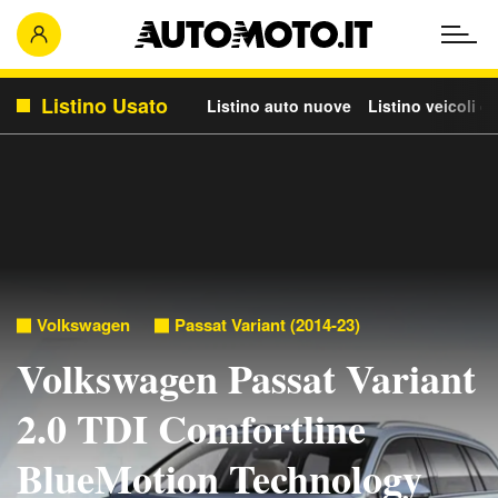
Listino Usato
Listino auto nuove
Listino veicoli c
Volkswagen
Passat Variant (2014-23)
Volkswagen Passat Variant
2.0 TDI Comfortline
BlueMotion Technology