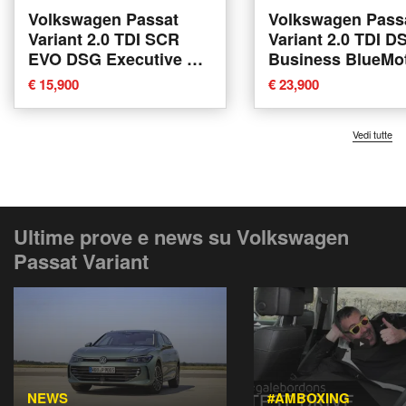
Volkswagen Passat
Volkswagen Pass
Variant 2.0 TDI SCR
Variant 2.0 TDI D
EVO DSG Executive del
Business BlueMo
2020 usata a Piacenza
Tech del 2024 usa
€ 15,900
€ 23,900
Arzignano
Vedi tutte
Ultime prove e news su Volkswagen
Passat Variant
NEWS
#AMBOXING