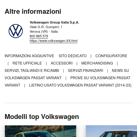
Altre informazioni
Volkswagen Group Italia S.p.A.
Viale G.R. Gumpert, 1
Verona (VR) - Italia
800 865 579
https://www.volkswagen.it/it.html
INFORMAZIONI AGGIUNTIVE
SITO DEDICATO
|
CONFIGURATORE
|
RETE UFFICIALE
|
ACCESSORI
|
MERCHANDISING
|
SERVIZI, TAGLIANDI E RICAMBI
|
SERVIZI FINANZIARI
|
NEWS SU
VOLKSWAGEN PASSAT VARIANT
|
PROVE SU VOLKSWAGEN PASSAT
VARIANT
|
LISTINO USATO VOLKSWAGEN PASSAT VARIANT (2014-23)
Modelli top Volkswagen