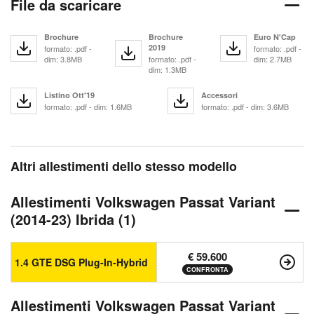
File da scaricare
Brochure
Brochure
Euro N'Cap
2019
formato: .pdf -
formato: .pdf -
dim: 3.8MB
formato: .pdf -
dim: 2.7MB
dim: 1.3MB
Listino Ott'19
Accessori
formato: .pdf - dim: 1.6MB
formato: .pdf - dim: 3.6MB
Altri allestimenti dello stesso modello
Allestimenti Volkswagen Passat Variant
(2014-23) Ibrida (1)
€ 59.600
1.4 GTE DSG Plug-In-Hybrid
CONFRONTA
Allestimenti Volkswagen Passat Variant