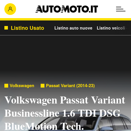
Listino Usato
Listino auto nuove
Listino veicoli c
Volkswagen
Passat Variant (2014-23)
Volkswagen Passat Variant
Businessline 1.6 TDI DSG
BlueMotion Tech.