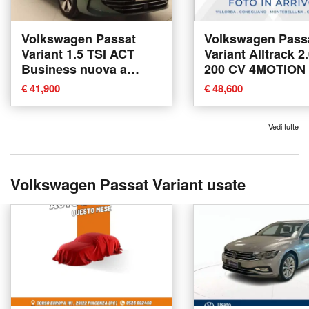
Volkswagen Passat
Volkswagen Pass
Variant 1.5 TSI ACT
Variant Alltrack 2
Business nuova a
200 CV 4MOTION
Pratola Serra
nuova a Villorba
€ 41,900
€ 48,600
Vedi tutte
Volkswagen Passat Variant usate