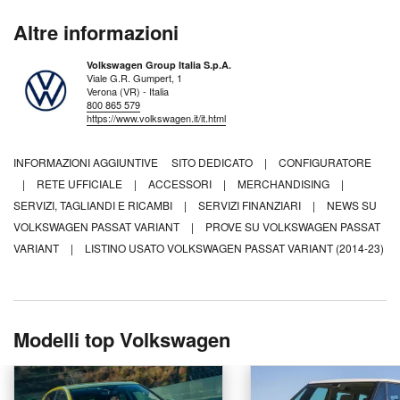
Altre informazioni
Volkswagen Group Italia S.p.A.
Viale G.R. Gumpert, 1
Verona (VR) - Italia
800 865 579
https://www.volkswagen.it/it.html
INFORMAZIONI AGGIUNTIVE
SITO DEDICATO
|
CONFIGURATORE
|
RETE UFFICIALE
|
ACCESSORI
|
MERCHANDISING
|
SERVIZI, TAGLIANDI E RICAMBI
|
SERVIZI FINANZIARI
|
NEWS SU
VOLKSWAGEN PASSAT VARIANT
|
PROVE SU VOLKSWAGEN PASSAT
VARIANT
|
LISTINO USATO VOLKSWAGEN PASSAT VARIANT (2014-23)
Modelli top Volkswagen