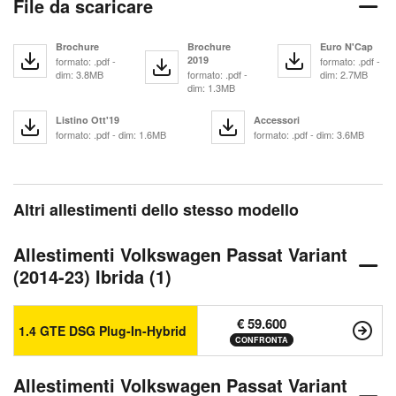
File da scaricare
Brochure
Brochure
Euro N'Cap
2019
formato: .pdf -
formato: .pdf -
dim: 3.8MB
formato: .pdf -
dim: 2.7MB
dim: 1.3MB
Listino Ott'19
Accessori
formato: .pdf - dim: 1.6MB
formato: .pdf - dim: 3.6MB
Altri allestimenti dello stesso modello
Allestimenti Volkswagen Passat Variant
(2014-23) Ibrida (1)
€ 59.600
1.4 GTE DSG Plug-In-Hybrid
CONFRONTA
Allestimenti Volkswagen Passat Variant