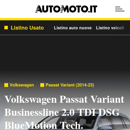
Listino Usato
Listino auto nuove
Listino veicoli c
Volkswagen
Passat Variant (2014-23)
Volkswagen Passat Variant
Businessline 2.0 TDI DSG
BlueMotion Tech.