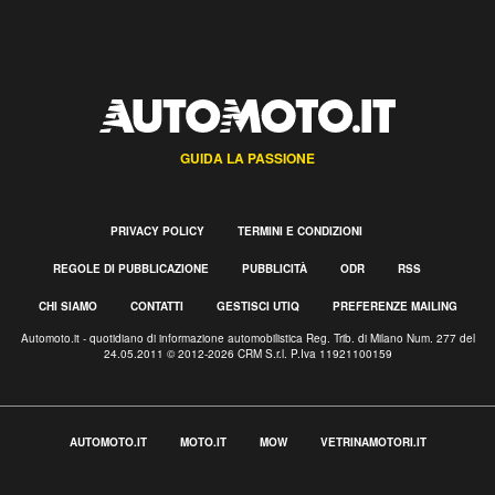
GUIDA LA PASSIONE
PRIVACY POLICY
TERMINI E CONDIZIONI
REGOLE DI PUBBLICAZIONE
PUBBLICITÀ
ODR
RSS
CHI SIAMO
CONTATTI
GESTISCI UTIQ
PREFERENZE MAILING
Automoto.it - quotidiano di informazione automobilistica Reg. Trib. di Milano Num. 277 del
24.05.2011 © 2012-2026 CRM S.r.l. P.Iva 11921100159
AUTOMOTO.IT
MOTO.IT
MOW
VETRINAMOTORI.IT