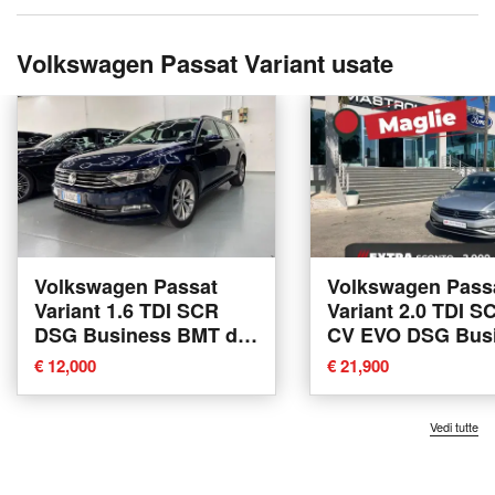
Volkswagen Passat Variant usate
Volkswagen Passat
Volkswagen Pass
Variant 1.6 TDI SCR
Variant 2.0 TDI S
DSG Business BMT del
CV EVO DSG Bus
2015 usata a
del 2021 usata a
€ 12,000
€ 21,900
Casalgrande
Tricase
Vedi tutte