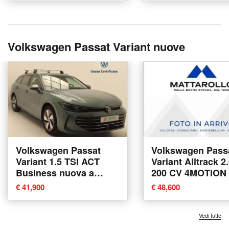
Volkswagen Passat Variant nuove
Volkswagen Passat
Volkswagen Pass
Variant 1.5 TSI ACT
Variant Alltrack 2
Business nuova a
200 CV 4MOTION
Pratola Serra
nuova a Villorba
€ 41,900
€ 48,600
Vedi tutte