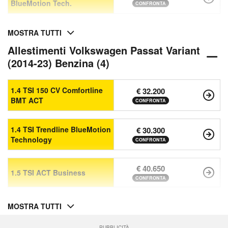
BlueMotion Tech.
CONFRONTA
MOSTRA TUTTI
Allestimenti Volkswagen Passat Variant
(2014-23) Benzina (4)
1.4 TSI 150 CV Comfortline
€ 32.200
BMT ACT
CONFRONTA
1.4 TSI Trendline BlueMotion
€ 30.300
Technology
CONFRONTA
€ 40.650
1.5 TSI ACT Business
CONFRONTA
MOSTRA TUTTI
PUBBLICITÀ