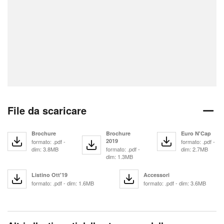
File da scaricare
Brochure
Brochure
Euro N'Cap
2019
formato: .pdf -
formato: .pdf -
dim: 3.8MB
formato: .pdf -
dim: 2.7MB
dim: 1.3MB
Listino Ott'19
Accessori
formato: .pdf - dim: 1.6MB
formato: .pdf - dim: 3.6MB