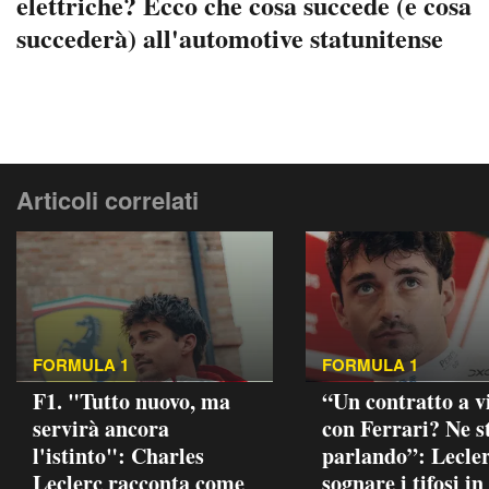
elettriche? Ecco che cosa succede (e cosa
succederà) all'automotive statunitense
Articoli correlati
FORMULA 1
FORMULA 1
F1. "Tutto nuovo, ma
“Un contratto a v
servirà ancora
con Ferrari? Ne 
l'istinto": Charles
parlando”: Lecler
Leclerc racconta come
sognare i tifosi in