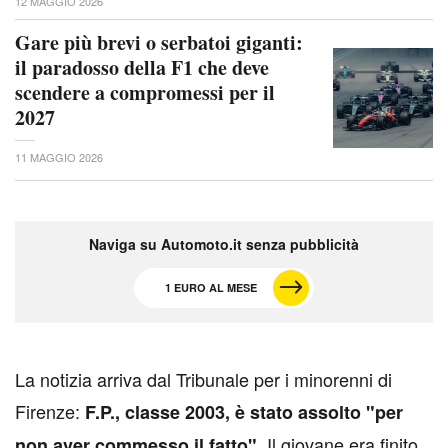
12 MAGGIO 2026
Gare più brevi o serbatoi giganti:
il paradosso della F1 che deve
scendere a compromessi per il
2027
11 MAGGIO 2026
Naviga su Automoto.it senza pubblicità
1 EURO AL MESE
L
a notizia arriva dal Tribunale per i minorenni di
Firenze:
F.P., classe 2003, è stato assolto "per
. Il giovane era finito
non aver commesso il fatto"