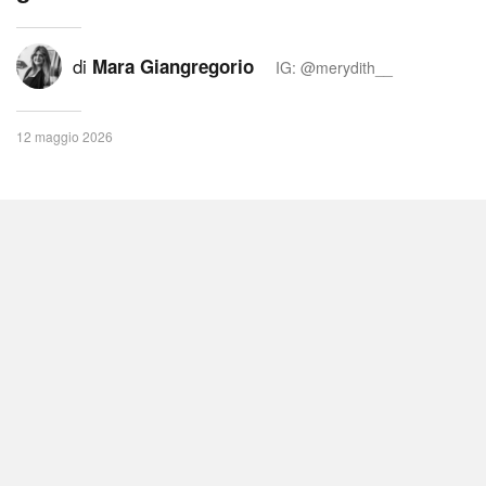
di
Mara Giangregorio
IG: @merydith__
12 maggio 2026