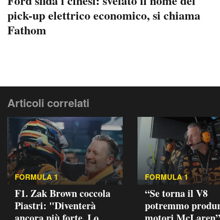
Ford sfida i cinesi: svelato il nome del
pick-up elettrico economico, si chiama
Fathom
Articoli correlati
FORMULA 1
FORMULA 1
F1. Zak Brown coccola
“Se torna il V8
Piastri: "Diventerà
potremmo produr
ancora più forte. Lo
motori McLaren”