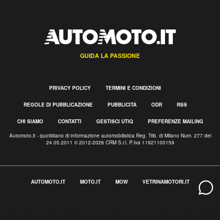
GUIDA LA PASSIONE
PRIVACY POLICY
TERMINI E CONDIZIONI
REGOLE DI PUBBLICAZIONE
PUBBLICITÀ
ODR
RSS
CHI SIAMO
CONTATTI
GESTISCI UTIQ
PREFERENZE MAILING
Automoto.it - quotidiano di informazione automobilistica Reg. Trib. di Milano Num. 277 del
24.05.2011 © 2012-2026 CRM S.r.l. P.Iva 11921100159
AUTOMOTO.IT
MOTO.IT
MOW
VETRINAMOTORI.IT
Informativa sulla raccolta
Le tue preferenze relative alla privacy