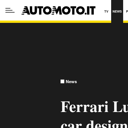
TV
NEWS
News
Ferrari Lu
car design