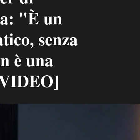
na: "È un
atico, senza
n è una
 [VIDEO]