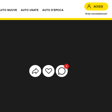
ACCEDI
AUTO NUOVE
AUTO USATE
AUTO D'EPOCA
Area concessionari
2