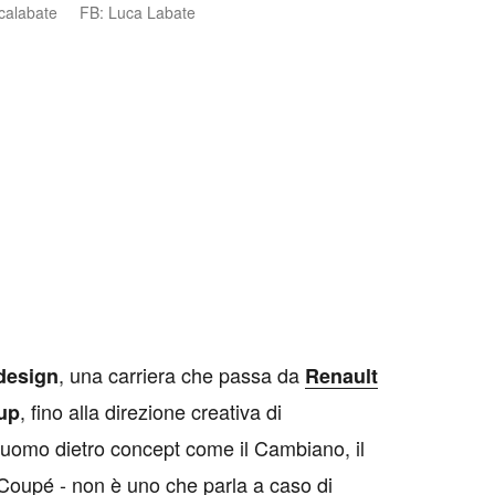
calabate
FB: Luca Labate
, una carriera che passa da
design
Renault
, fino alla direzione creativa di
up
- l'uomo dietro concept come il Cambiano, il
oupé - non è uno che parla a caso di