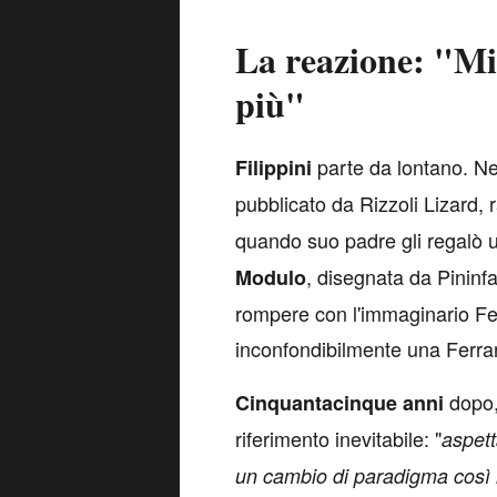
La reazione: "Mi
più"
parte da lontano. Nel
F
ilippini
pubblicato da Rizzoli Lizard,
quando suo padre gli regalò 
, disegnata da Pininfa
Modulo
rompere con l'immaginario Fer
inconfondibilmente una Ferrar
dopo,
Cinquantacinque
anni
riferimento inevitabile: "
aspett
un cambio di paradigma così 