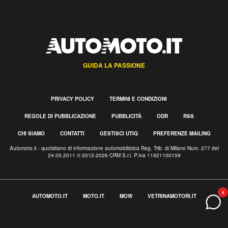
GUIDA LA PASSIONE
PRIVACY POLICY
TERMINI E CONDIZIONI
REGOLE DI PUBBLICAZIONE
PUBBLICITÀ
ODR
RSS
CHI SIAMO
CONTATTI
GESTISCI UTIQ
PREFERENZE MAILING
Automoto.it - quotidiano di informazione automobilistica Reg. Trib. di Milano Num. 277 del
24.05.2011 © 2012-2026 CRM S.r.l. P.Iva 11921100159
4
AUTOMOTO.IT
MOTO.IT
MOW
VETRINAMOTORI.IT