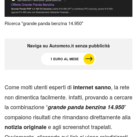
Ricerca "grande panda benzina 14.950"
Naviga su Automoto.it senza pubblicità
1 EURO AL MESE
C
ome molti utenti esperti di
, la rete
internet sanno
non dimentica facilmente. Infatti, provando a cercare
la combinazione “
”
grande panda benzina 14.950
compaiono risultati che rimandano direttamente alla
e agli screenshot trapelati.
notizia originale
Ovviamente, cliccando sui link si viene reindirizzati