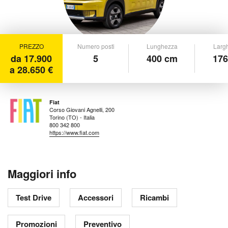
PREZZO
Numero posti
Lunghezza
Larg
da 17.900
5
400 cm
176
a 28.650 €
Fiat
Corso Giovani Agnelli, 200
Torino (TO) - Italia
800 342 800
https://www.fiat.com
Maggiori info
Test Drive
Accessori
Ricambi
Promozioni
Preventivo