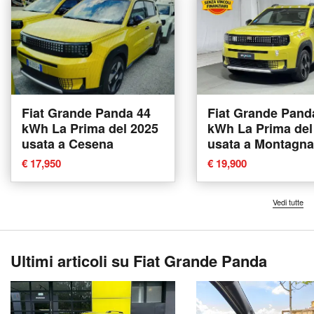
Fiat Grande Panda 44
Fiat Grande Pand
kWh La Prima del 2025
kWh La Prima del
usata a Cesena
usata a Montagna
Valtellina
€ 17,950
€ 19,900
Vedi tutte
Ultimi articoli su Fiat Grande Panda