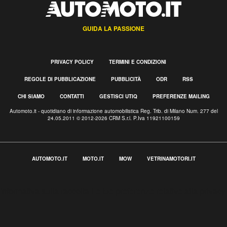
GUIDA LA PASSIONE
PRIVACY POLICY
TERMINI E CONDIZIONI
REGOLE DI PUBBLICAZIONE
PUBBLICITÀ
ODR
RSS
CHI SIAMO
CONTATTI
GESTISCI UTIQ
PREFERENZE MAILING
Automoto.it - quotidiano di informazione automobilistica Reg. Trib. di Milano Num. 277 del
24.05.2011 © 2012-2026 CRM S.r.l. P.Iva 11921100159
AUTOMOTO.IT
MOTO.IT
MOW
VETRINAMOTORI.IT
Informativa sulla raccolta
Le tue preferenze relative alla privacy