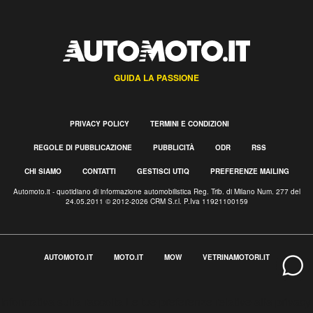
GUIDA LA PASSIONE
PRIVACY POLICY
TERMINI E CONDIZIONI
REGOLE DI PUBBLICAZIONE
PUBBLICITÀ
ODR
RSS
CHI SIAMO
CONTATTI
GESTISCI UTIQ
PREFERENZE MAILING
Automoto.it - quotidiano di informazione automobilistica Reg. Trib. di Milano Num. 277 del
24.05.2011 © 2012-2026 CRM S.r.l. P.Iva 11921100159
AUTOMOTO.IT
MOTO.IT
MOW
VETRINAMOTORI.IT
Informativa sulla raccolta
Le tue preferenze relative alla privacy