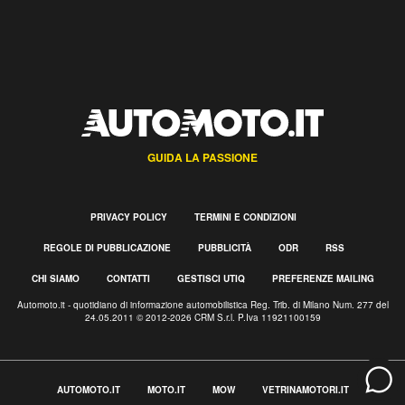
GUIDA LA PASSIONE
PRIVACY POLICY
TERMINI E CONDIZIONI
REGOLE DI PUBBLICAZIONE
PUBBLICITÀ
ODR
RSS
CHI SIAMO
CONTATTI
GESTISCI UTIQ
PREFERENZE MAILING
Automoto.it - quotidiano di informazione automobilistica Reg. Trib. di Milano Num. 277 del
24.05.2011 © 2012-2026 CRM S.r.l. P.Iva 11921100159
AUTOMOTO.IT
MOTO.IT
MOW
VETRINAMOTORI.IT