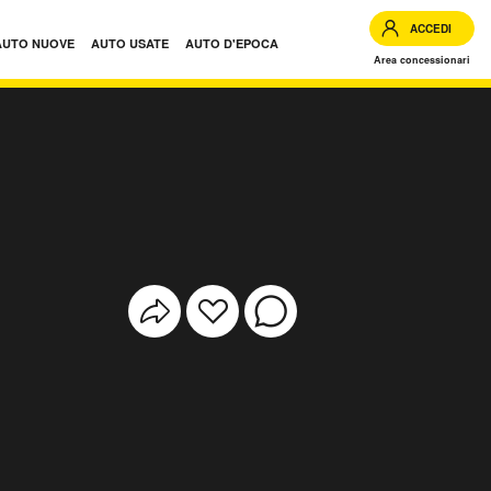
ACCEDI
AUTO NUOVE
AUTO USATE
AUTO D'EPOCA
Area concessionari