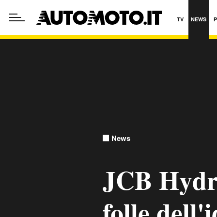
TV
NEWS
News
JCB Hydro
folle dell