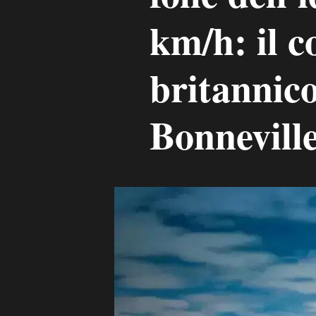
km/h: il c
britannico
Bonnevill