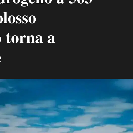
olosso
 torna a
e