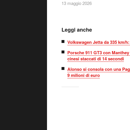
13 maggio 2026
Leggi anche
Volkswagen Jetta da 335 km/h: 
Porsche 911 GT3 con Manthey K
cinesi staccati di 14 secondi
Alonso si consola con una Pag
9 milioni di euro