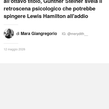
all'ottavo titolo, Gunther Steiner svela il
retroscena psicologico che potrebbe
spingere Lewis Hamilton all'addio
di
Mara Giangregorio
IG: @merydith__
12 maggio 2026