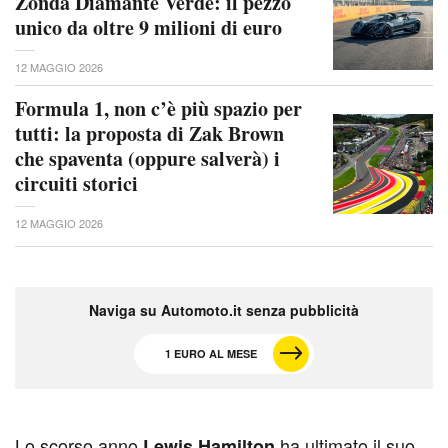
Zonda Diamante Verde: il pezzo
unico da oltre 9 milioni di euro
12 MAGGIO 2026
Formula 1, non c’è più spazio per
tutti: la proposta di Zak Brown
che spaventa (oppure salverà) i
circuiti storici
12 MAGGIO 2026
Naviga su Automoto.it senza pubblicità
1 EURO AL MESE
L
o scorso anno
ha ultimato il suo
Lewis Hamilton