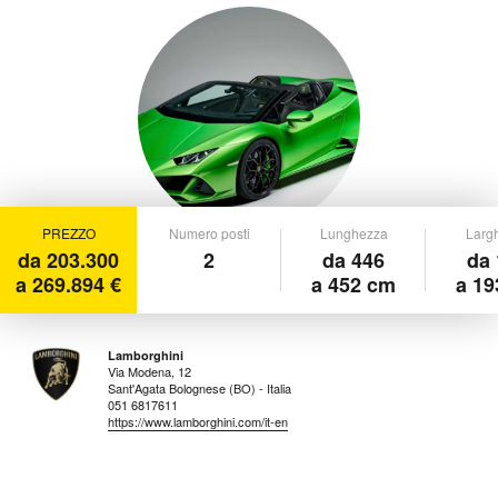
PREZZO
Numero posti
Lunghezza
Larg
da 203.300
2
da 446
da 
a 269.894 €
a 452 cm
a 19
Lamborghini
Via Modena, 12
Sant'Agata Bolognese (BO) - Italia
051 6817611
https://www.lamborghini.com/it-en