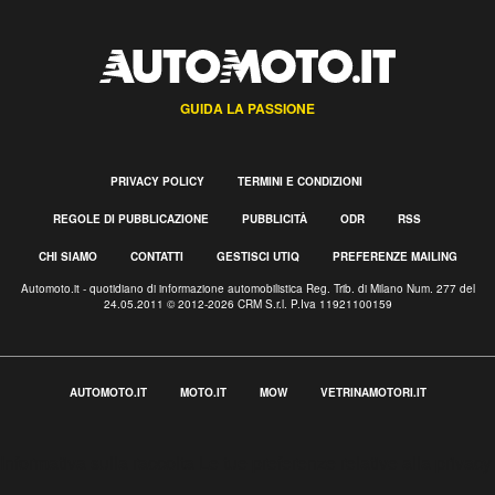
GUIDA LA PASSIONE
PRIVACY POLICY
TERMINI E CONDIZIONI
REGOLE DI PUBBLICAZIONE
PUBBLICITÀ
ODR
RSS
CHI SIAMO
CONTATTI
GESTISCI UTIQ
PREFERENZE MAILING
Automoto.it - quotidiano di informazione automobilistica Reg. Trib. di Milano Num. 277 del
24.05.2011 © 2012-2026 CRM S.r.l. P.Iva 11921100159
AUTOMOTO.IT
MOTO.IT
MOW
VETRINAMOTORI.IT
Informativa sulla raccolta
Le tue preferenze relative alla privacy