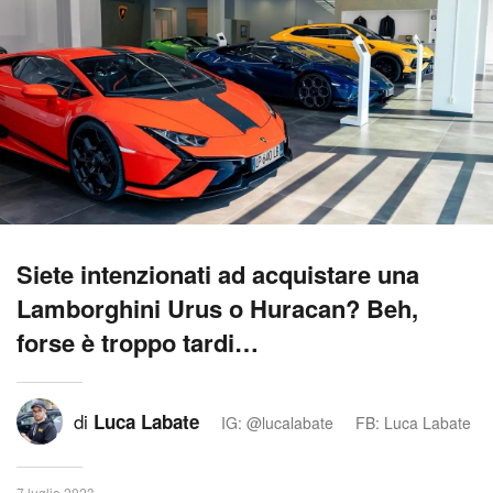
Siete intenzionati ad acquistare una
Lamborghini Urus o Huracan? Beh,
forse è troppo tardi…
di
Luca Labate
IG: @lucalabate
FB: Luca Labate
7 luglio 2023