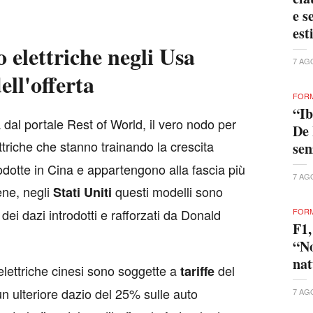
e s
est
o elettriche negli Usa
7 AG
ll'offerta
FORM
“Ib
 dal portale Rest of World, il vero nodo per
De 
ettriche che stanno trainando la crescita
se
odotte in Cina e appartengono alla fascia più
7 AG
ene, negli
questi modelli sono
Stati
Uniti
FORM
ei dazi introdotti e rafforzati da Donald
F1,
“No
nat
elettriche cinesi sono soggette a
del
tariffe
n ulteriore dazio del 25% sulle auto
7 AG