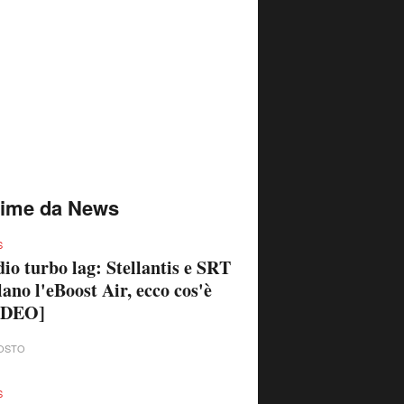
time da News
S
io turbo lag: Stellantis e SRT
lano l'eBoost Air, ecco cos'è
IDEO]
OSTO
S