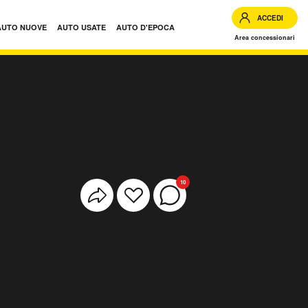
ACCEDI
AUTO NUOVE
AUTO USATE
AUTO D'EPOCA
Area concessionari
10