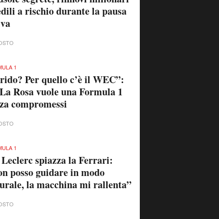
edili a rischio durante la pausa
iva
OSTO
ULA 1
rido? Per quello c’è il WEC”:
La Rosa vuole una Formula 1
nza compromessi
OSTO
ULA 1
 Leclerc spiazza la Ferrari:
n posso guidare in modo
urale, la macchina mi rallenta”
OSTO