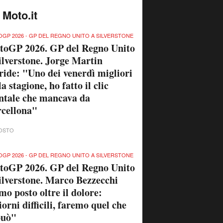
 Moto.it
GP 2026 - GP DEL REGNO UNITO A SILVERSTONE
toGP 2026. GP del Regno Unito
ilverstone. Jorge Martin
ride: "Uno dei venerdì migliori
la stagione, ho fatto il clic
tale che mancava da
cellona"
OSTO
GP 2026 - GP DEL REGNO UNITO A SILVERSTONE
toGP 2026. GP del Regno Unito
ilverstone. Marco Bezzecchi
mo posto oltre il dolore:
orni difficili, faremo quel che
può"