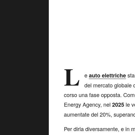
L
e
sta
auto elettriche
del mercato globale de
corso una fase opposta. Come 
Energy Agency, nel
le v
2025
aumentate del 20%, superando l
Per dirla diversamente, e in 