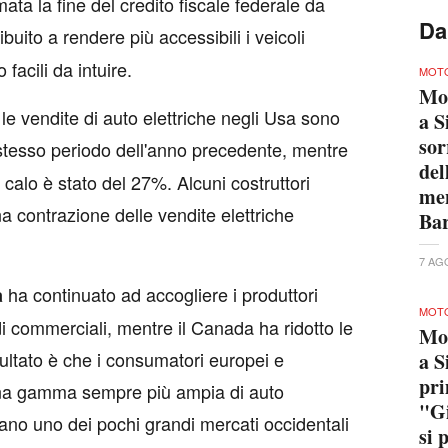
ta la fine del credito fiscale federale da
Da
uito a rendere più accessibili i veicoli
facili da intuire.
MOTO
Mo
le vendite di auto elettriche negli Usa sono
a S
sor
 stesso periodo dell'anno precedente, mentre
del
 calo è stato del 27%. Alcuni costruttori
men
a contrazione delle vendite elettriche
Bar
7 AG
ha continuato ad accogliere i produttori
a
MOTO
i commerciali, mentre il Canada ha ridotto le
Mo
isultato è che i consumatori europei e
a S
pri
na gamma sempre più ampia di auto
"Gi
tano uno dei pochi grandi mercati occidentali
si 