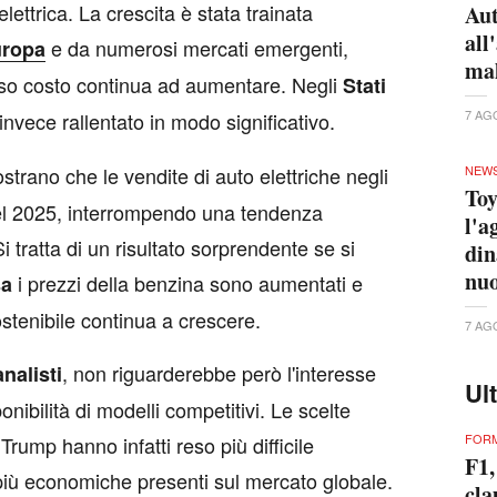
ettrica. La crescita è stata trainata
Aut
all
e da numerosi mercati emergenti,
uropa
ma
asso costo continua ad aumentare. Negli
Stati
7 AG
 invece rallentato in modo significativo.
NEW
trano che le vendite di auto elettriche negli
Toy
el 2025, interrompendo una tendenza
l'a
i tratta di un risultato sorprendente se si
din
nuo
i prezzi della benzina sono aumentati e
a
stenibile continua a crescere.
7 AG
, non riguarderebbe però l'interesse
analisti
Ul
nibilità di modelli competitivi. Le scelte
FORM
Trump hanno infatti reso più difficile
F1,
 più economiche presenti sul mercato globale.
cla