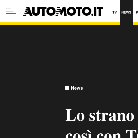
TV
NEWS
News
Lo strano 
così con 