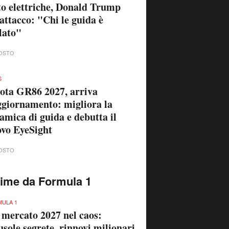
o elettriche, Donald Trump
'attacco: "Chi le guida è
lato"
OSTO
S
ota GR86 2027, arriva
ggiornamento: migliora la
amica di guida e debutta il
vo EyeSight
OSTO
time da Formula 1
ULA 1
 mercato 2027 nel caos:
usole segrete, rinnovi milionari