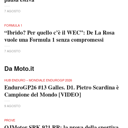
7 AGOSTO
FORMULA 1
“Ibrido? Per quello c’è il WEC”: De La Rosa
vuole una Formula 1 senza compromessi
7 AGOSTO
Da Moto.it
HUB ENDURO – MONDIALE ENDUROGP 2026
EnduroGP26 #13 Galles. D1. Pietro Scardina è
Campione del Mondo [VIDEO]
9 AGOSTO
PROVE
QJMotor SRK 921 RR: la prova della sportiva