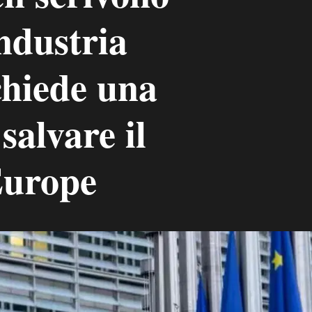
industria
chiede una
salvare il
Europe