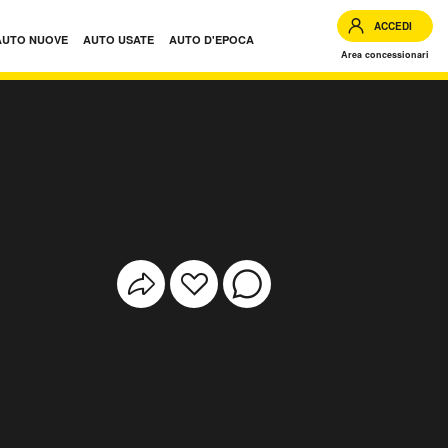
ACCEDI
AUTO NUOVE
AUTO USATE
AUTO D'EPOCA
Area concessionari