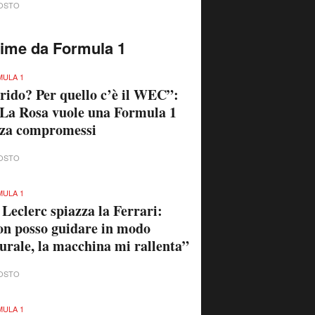
OSTO
time da Formula 1
ULA 1
rido? Per quello c’è il WEC”:
La Rosa vuole una Formula 1
nza compromessi
OSTO
ULA 1
 Leclerc spiazza la Ferrari:
n posso guidare in modo
urale, la macchina mi rallenta”
OSTO
ULA 1