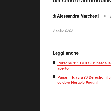
del settore automobili
di
Alessandra Marchetti
IG: 
8 luglio 2026
Leggi anche
Porsche 911 GT3 S/C: nasce la 
aperto
Pagani Huayra 70 Derecho: il 
celebra Horacio Pagani