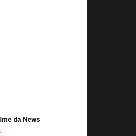
time da News
S