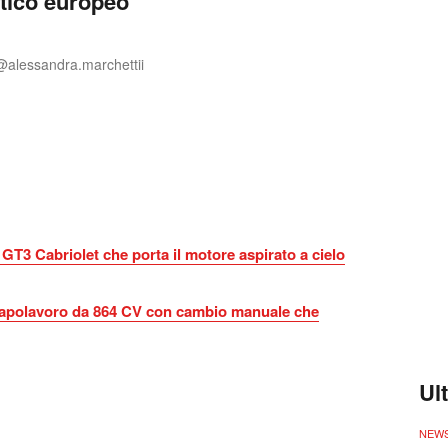
stico europeo
@alessandra.marchettii
GT3 Cabriolet che porta il motore aspirato a cielo
capolavoro da 864 CV con cambio manuale che
Ul
NEW