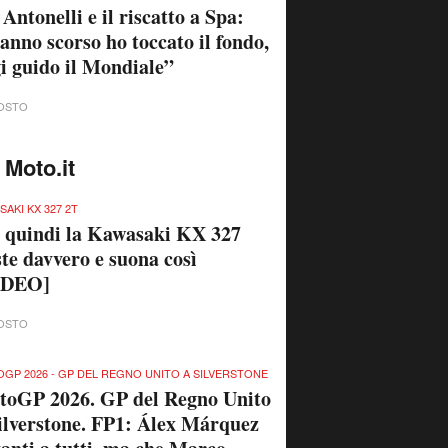
 Antonelli e il riscatto a Spa:
anno scorso ho toccato il fondo,
i guido il Mondiale”
OSTO
 Moto.it
SAKI KX 327 2T
quindi la Kawasaki KX 327
ste davvero e suona così
IDEO]
OSTO
GP 2026 - GP DEL REGNO UNITO A SILVERSTONE
toGP 2026. GP del Regno Unito
ilverstone. FP1: Álex Márquez