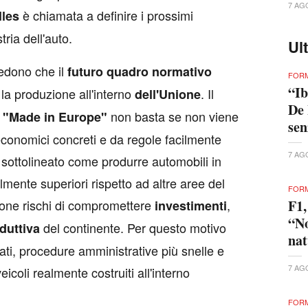
7 AG
è chiamata a definire i prossimi
lles
tria dell'auto.
Ul
iedono che il
futuro quadro normativo
FORM
“Ib
la produzione all'interno
. Il
dell'Unione
De 
a
non basta se non viene
"Made in Europe"
se
onomici concreti e da regole facilmente
7 AG
ne sottolineato come produrre automobili in
mente superiori rispetto ad altre aree del
FORM
one rischi di compromettere
,
F1,
investimenti
“No
del continente. Per questo motivo
duttiva
nat
rati, procedure amministrative più snelle e
7 AG
veicoli realmente costruiti all'interno
FORM