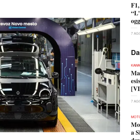
F1,
“L'
ogg
7 AG
Da
KAWA
Ma 
esi
[V
7 AG
MOTO
Mo
a S