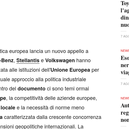
Toy
l'a
din
nuo
7 AG
stica europea lancia un nuovo appello a
NEW
Eso
,
e
hanno
-Benz
Stellantis
Volkswagen
ner
ata alle istituzioni dell'
per
Unione Europea
via
uale approccio alla politica industriale
7 AG
ntro del
ci sono temi ormai
documento
, la competitività delle aziende europee,
ope
NEW
Aut
e la necessità di norme meno
 locale
reg
caratterizzata dalla crescente concorrenza
ca
non
tensioni geopolitiche internazionali. La