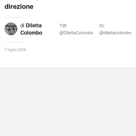
direzione
di
Diletta
TW:
IG:
Colombo
@DilettaColombo
@dilettacolombo
7 luglio 2026