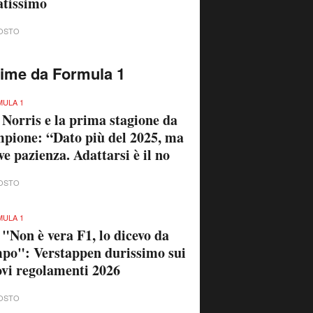
atissimo
OSTO
time da Formula 1
ULA 1
 Norris e la prima stagione da
pione: “Dato più del 2025, ma
ve pazienza. Adattarsi è il no
OSTO
ULA 1
 "Non è vera F1, lo dicevo da
po": Verstappen durissimo sui
vi regolamenti 2026
OSTO