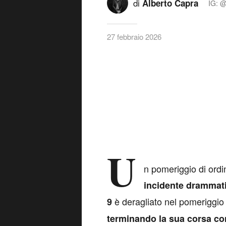
di
Alberto Capra
IG: @
27 febbraio 2026
U
n pomeriggio di ordi
incidente drammati
è deragliato nel pomeriggio 
9
terminando la sua corsa cont