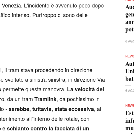
a Venezia. L'incidente è avvenuto poco dopo
Aud
gen
ffico intenso. Purtroppo ci sono delle
ann
pot
6 AG
NEW
Aut
i, il tram stava procedendo in direzione
Uni
bat
voltato a sinistra sinistra, in direzione Via
o permette questa manovra.
La velocità del
6 AG
altro, da un tram
, da pochissimo in
Tramlink
NEW
do -
, al
sarebbe, tuttavia, stata eccessiva
Est
tenimento all''interno delle rotaie, con
inf
mul
e schianto contro la facciata di un