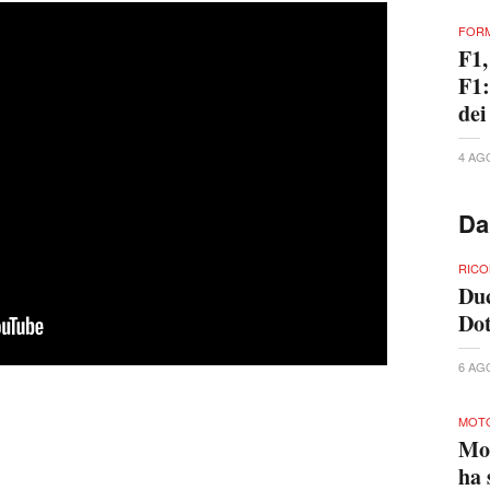
FORM
F1,
F1:
dei
4 AG
Da
RICO
Duc
Dot
6 AG
MOT
Mo
ha 