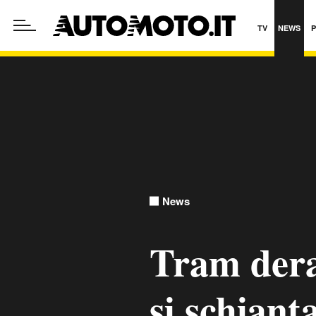
TV
NEWS
News
Tram dera
si schiant