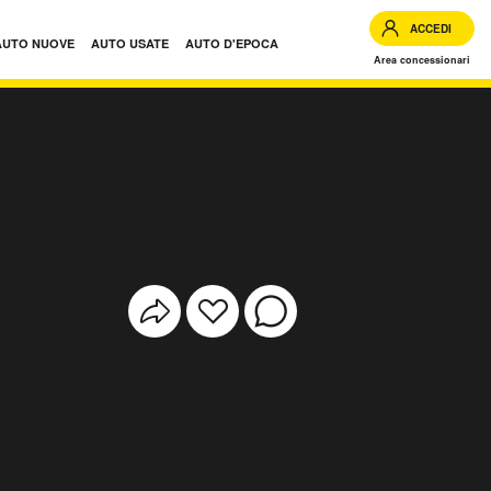
ACCEDI
AUTO NUOVE
AUTO USATE
AUTO D'EPOCA
Area concessionari