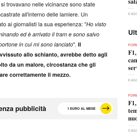
sal
si trovavano nelle vicinanze sono state
ncastrate all'interno delle lamiere. Un
6 AG
o ai giornalisti la sua esperienza: "
Ho visto
Ul
minando ed è arrivato il tram e sono salvo
".
portone in cui mi sono lanciato
Il
FORM
F1,
vissuto allo schianto, avrebbe detto agli
cam
olto da un malore, circostanza che gli
ser
are correttamente il mezzo.
6 AG
FORM
F1,
enza pubblicità
1 EURO AL MESE
tem
nuo
5 AG