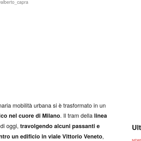
alberto_capra
naria mobilità urbana si è trasformato in un
. Il tram della
co nel cuore di Milano
linea
di oggi,
travolgendo alcuni passanti e
Ul
,
ro un edificio in viale Vittorio Veneto
NEW