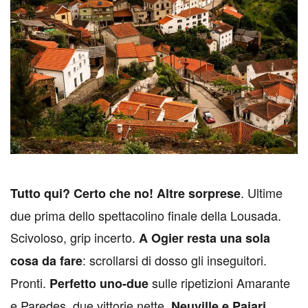
. Ultime
T
utto qui? Certo che no! Altre sorprese
due prima dello spettacolino finale della Lousada.
Scivoloso, grip incerto.
A Ogier resta una sola
: scrollarsi di dosso gli inseguitori.
cosa da fare
Pronti.
sulle ripetizioni Amarante
Perfetto uno-due
e Paredes, due vittorie nette,
Neuville e Pajari