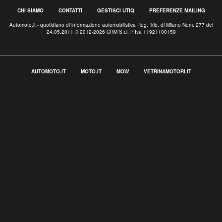
CHI SIAMO
CONTATTI
GESTISCI UTIQ
PREFERENZE MAILING
Automoto.it - quotidiano di informazione automobilistica Reg. Trib. di Milano Num. 277 del
24.05.2011 © 2012-2026 CRM S.r.l. P.Iva 11921100159
AUTOMOTO.IT
MOTO.IT
MOW
VETRINAMOTORI.IT
Informativa sulla raccolta
Le tue preferenze relative alla privacy