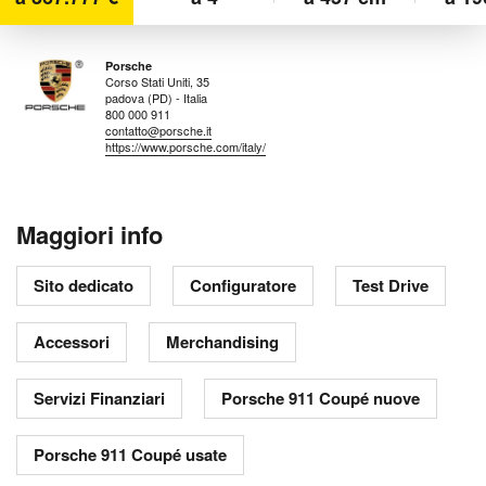
Porsche
Corso Stati Uniti, 35
padova (PD) - Italia
800 000 911
contatto@porsche.it
https://www.porsche.com/italy/
Maggiori info
Sito dedicato
Configuratore
Test Drive
Accessori
Merchandising
Servizi Finanziari
Porsche 911 Coupé nuove
Porsche 911 Coupé usate