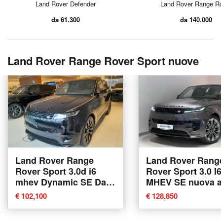
Land Rover Defender
Land Rover Range R
da 61.300
da 140.000
Land Rover Range Rover Sport nuove
Land Rover Range
Land Rover Rang
Rover Sport 3.0d i6
Rover Sport 3.0 I
mhev Dynamic SE Dark
MHEV SE nuova 
Edition Rent awd 250cv
Varese
€ 102,100
€ 128,850
auto nuova a Cuneo