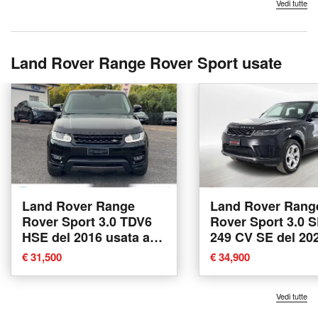
Vedi tutte
Land Rover Range Rover Sport usate
Land Rover Range
Land Rover Rang
Rover Sport 3.0 TDV6
Rover Sport 3.0 
HSE del 2016 usata a
249 CV SE del 20
Albano Laziale
usata a Castenas
€ 31,500
€ 34,900
Vedi tutte