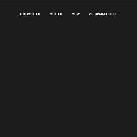
AUTOMOTO.IT
MOTO.IT
MOW
VETRINAMOTORI.IT
Informativa sulla raccolta
Le tue preferenze relative alla privacy