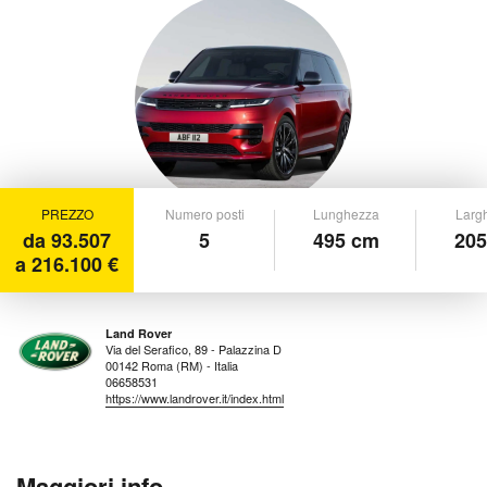
PREZZO
Numero posti
Lunghezza
Larg
da 93.507
5
495 cm
205
a 216.100 €
Land Rover
Via del Serafico, 89 - Palazzina D
00142 Roma (RM) - Italia
06658531
https://www.landrover.it/index.html
Maggiori info