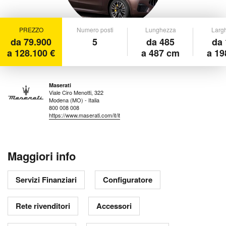
PREZZO
Numero posti
Lunghezza
Larg
da 79.900
5
da 485
da 
a 128.100 €
a 487 cm
a 19
Maserati
Viale Ciro Menotti, 322
Modena (MO) - Italia
800 008 008
https://www.maserati.com/it/it
Maggiori info
Servizi Finanziari
Configuratore
Rete rivenditori
Accessori