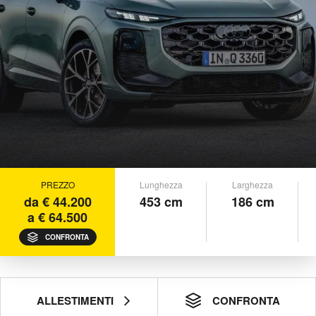
PREZZO
Lunghezza
Larghezza
da € 44.200
453 cm
186 cm
a € 64.500
CONFRONTA
ALLESTIMENTI
CONFRONTA