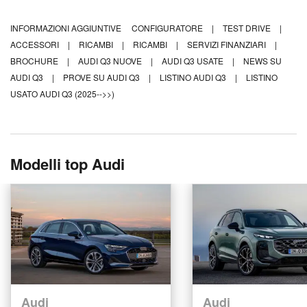
INFORMAZIONI AGGIUNTIVE
CONFIGURATORE
|
TEST DRIVE
|
ACCESSORI
|
RICAMBI
|
RICAMBI
|
SERVIZI FINANZIARI
|
BROCHURE
|
AUDI Q3 NUOVE
|
AUDI Q3 USATE
|
NEWS SU
AUDI Q3
|
PROVE SU AUDI Q3
|
LISTINO AUDI Q3
|
LISTINO
USATO AUDI Q3 (2025-->>)
Modelli top Audi
Audi
Audi