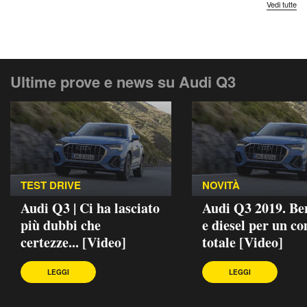
Vedi tutte
Ultime prove e news su Audi Q3
TEST DRIVE
NOVITÀ
Audi Q3 | Ci ha lasciato
Audi Q3 2019. Be
più dubbi che
e diesel per un c
certezze... [Video]
totale [Video]
LEGGI
LEGGI