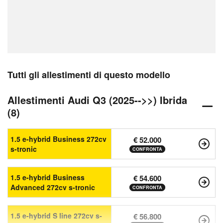
Tutti gli allestimenti di questo modello
Allestimenti Audi Q3 (2025-->>) Ibrida
(8)
1.5 e-hybrid Business 272cv
€ 52.000
s-tronic
CONFRONTA
1.5 e-hybrid Business
€ 54.600
Advanced 272cv s-tronic
CONFRONTA
1.5 e-hybrid S line 272cv s-
€ 56.800