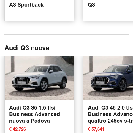
A3 Sportback
Q3
Audi Q3 nuove
Audi Q3 35 1.5 tfsi
Audi Q3 45 2.0 tfs
Business Advanced
Business Advanc
nuova a Padova
quattro 245cv s-t
nuova a Padova
€ 42,726
€ 57,641