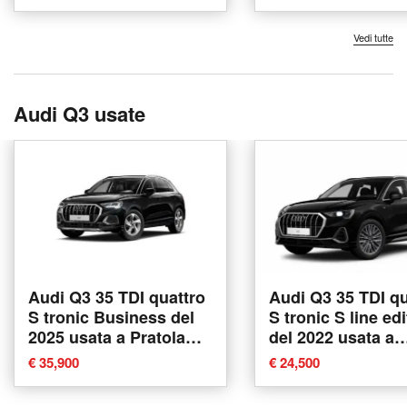
Vedi tutte
Audi Q3 usate
Audi Q3 35 TDI quattro
Audi Q3 35 TDI qu
S tronic Business del
S tronic S line edi
2025 usata a Pratola
del 2022 usata a
Serra
Pratola Serra
€ 35,900
€ 24,500