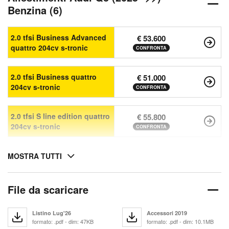
Benzina (6)
2.0 tfsi Business Advanced
€ 53.600
quattro 204cv s-tronic
CONFRONTA
2.0 tfsi Business quattro
€ 51.000
204cv s-tronic
CONFRONTA
2.0 tfsi S line edition quattro
€ 55.800
204cv s-tronic
CONFRONTA
MOSTRA TUTTI
File da scaricare
Listino Lug'26
Accessori 2019
formato: .pdf - dim: 47KB
formato: .pdf - dim: 10.1MB