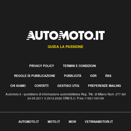
GUIDA LA PASSIONE
PRIVACY POLICY
TERMINI E CONDIZIONI
REGOLE DI PUBBLICAZIONE
PUBBLICITÀ
ODR
RSS
CHI SIAMO
CONTATTI
GESTISCI UTIQ
PREFERENZE MAILING
Automoto.it - quotidiano di informazione automobilistica Reg. Trib. di Milano Num. 277 del
24.05.2011 © 2012-2026 CRM S.r.l. P.Iva 11921100159
AUTOMOTO.IT
MOTO.IT
MOW
VETRINAMOTORI.IT