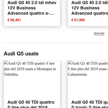
Audi Q5 40 2.0 tdi mhev
Audi Q5 40 2.0 td
12V Business
12V Business
Advanced quattro s-
Advanced quattro
tronic nuova a Padova
tronic nuova a P
€ 66,461
€ 61,900
Vedi tutte
Audi Q5 usate
Audi Q5 40 TDI quattro
Audi Q5 40 TDI qu
S line plus del 2019
S tronic S line pl