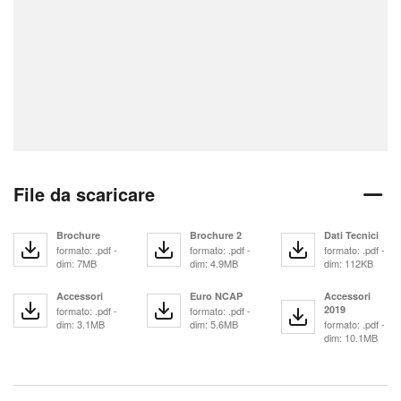
File da scaricare
Brochure
Brochure 2
Dati Tecnici
formato: .pdf -
formato: .pdf -
formato: .pdf -
dim: 7MB
dim: 4.9MB
dim: 112KB
Accessori
Euro NCAP
Accessori
2019
formato: .pdf -
formato: .pdf -
dim: 3.1MB
dim: 5.6MB
formato: .pdf -
dim: 10.1MB