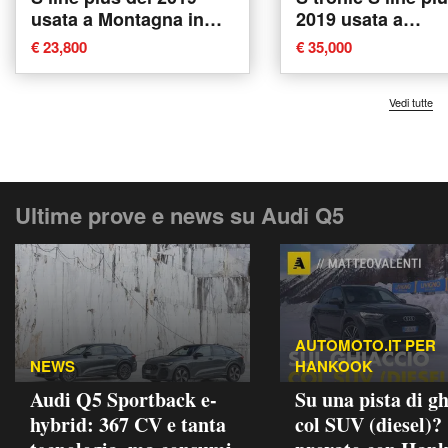
usata a Montagna in
2019 usata a
Valtellina
Caltanissetta
€ 23,800
€ 35,000
Vedi tutte
Ultime prove e news su Audi Q5
AUTOMOTO.IT PER
NEWS
HANKOOK
Audi Q5 Sportback e-
Su una pista di gh
hybrid: 367 CV e tanta
col SUV (diesel)?