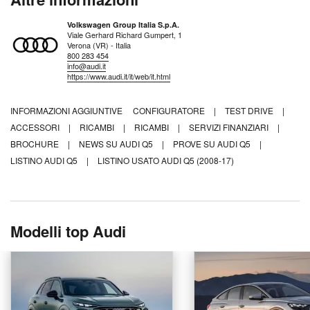
Volkswagen Group Italia S.p.A.
Viale Gerhard Richard Gumpert, 1
Verona (VR) - Italia
800 283 454
info@audi.it
https://www.audi.it/it/web/it.html
INFORMAZIONI AGGIUNTIVE
CONFIGURATORE
|
TEST DRIVE
|
ACCESSORI
|
RICAMBI
|
RICAMBI
|
SERVIZI FINANZIARI
|
BROCHURE
|
NEWS SU AUDI Q5
|
PROVE SU AUDI Q5
|
LISTINO AUDI Q5
|
LISTINO USATO AUDI Q5 (2008-17)
Modelli top Audi