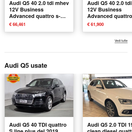
Audi Q5 40 2.0 tdi mhev
Audi Q5 40 2.0 td
12V Business
12V Business
Advanced quattro s-
Advanced quattro
tronic nuova a Padova
tronic nuova a P
€ 66,461
€ 61,900
Vedi tutte
Audi Q5 usate
Audi Q5 40 TDI quattro
Audi Q5 2.0 TDI 
S line plus del 2019
clean diesel quat