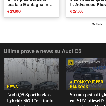
usata a Montagna in
tr. Advanced Plus
Valtellina
2017 usata a Agli
€ 23,800
€ 27,000
Vedi tutte
Ultime prove e news su Audi Q5
AUTOMOTO.IT PER
NEWS
HANKOOK
Audi Q5 Sportback e-
Su una pista di gh
hybrid: 367 CV e tanta
col SUV (diesel)?