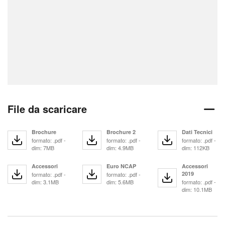
File da scaricare
Brochure
Brochure 2
Dati Tecnici
formato: .pdf -
formato: .pdf -
formato: .pdf -
dim: 7MB
dim: 4.9MB
dim: 112KB
Accessori
Euro NCAP
Accessori
2019
formato: .pdf -
formato: .pdf -
dim: 3.1MB
dim: 5.6MB
formato: .pdf -
dim: 10.1MB