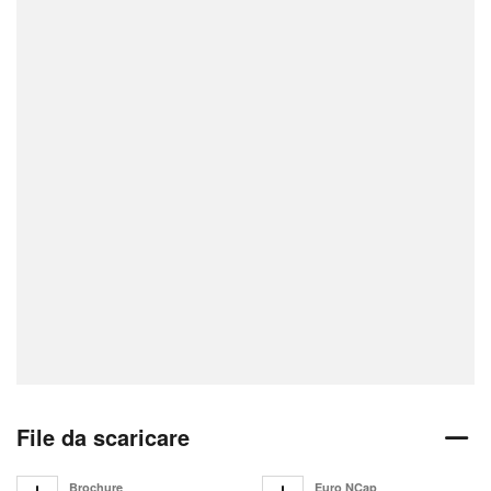
File da scaricare
Brochure
Euro NCap