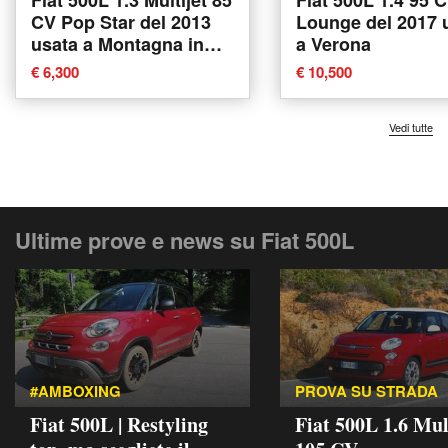
Fiat 500L 1.3 Multijet 85
Fiat 500L 1.4 95 
CV Pop Star del 2013
Lounge del 2017 
usata a Montagna in
a Verona
Valtellina
€ 6,300
€ 10,500
Vedi tutte
Ultime prove e news su Fiat 500L
#AMBOXING
PROVA SU STRADA
Fiat 500L | Restyling
Fiat 500L 1.6 Mul