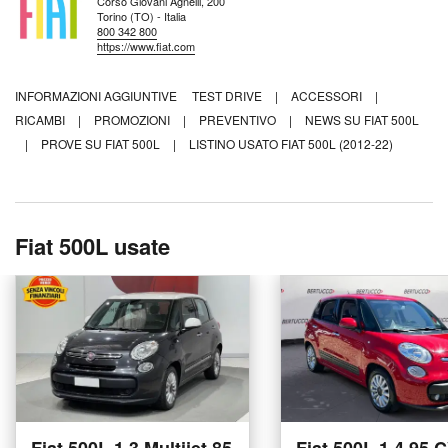
Corso Giovani Agnelli, 200
Torino (TO) - Italia
800 342 800
https://www.fiat.com
INFORMAZIONI AGGIUNTIVE
TEST DRIVE
|
ACCESSORI
|
RICAMBI
|
PROMOZIONI
|
PREVENTIVO
|
NEWS SU FIAT 500L
|
PROVE SU FIAT 500L
|
LISTINO USATO FIAT 500L (2012-22)
Fiat 500L usate