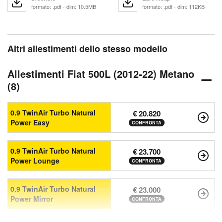
formato: .pdf - dim: 10.5MB
formato: .pdf - dim: 112KB
Altri allestimenti dello stesso modello
Allestimenti Fiat 500L (2012-22) Metano
(8)
0.9 TwinAir Turbo Natural
€ 20.820
Power Easy
CONFRONTA
0.9 TwinAir Turbo Natural
€ 23.700
Power Lounge
CONFRONTA
0.9 TwinAir Turbo Natural
€ 23.000
Power Mirror
CONFRONTA