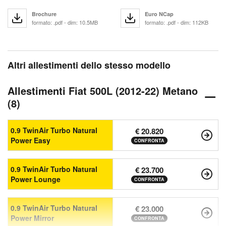
Brochure
Euro NCap
formato: .pdf - dim: 10.5MB
formato: .pdf - dim: 112KB
Altri allestimenti dello stesso modello
Allestimenti Fiat 500L (2012-22) Metano
(8)
0.9 TwinAir Turbo Natural
€ 20.820
Power Easy
CONFRONTA
0.9 TwinAir Turbo Natural
€ 23.700
Power Lounge
CONFRONTA
0.9 TwinAir Turbo Natural
€ 23.000
Power Mirror
CONFRONTA