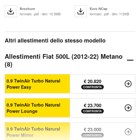
Brochure
Euro NCap
formato: .pdf - dim: 10.5MB
formato: .pdf - dim: 112KB
Altri allestimenti dello stesso modello
Allestimenti Fiat 500L (2012-22) Metano
(8)
0.9 TwinAir Turbo Natural
€ 20.820
Power Easy
CONFRONTA
0.9 TwinAir Turbo Natural
€ 23.700
Power Lounge
CONFRONTA
0.9 TwinAir Turbo Natural
€ 23.000
Power Mirror
CONFRONTA