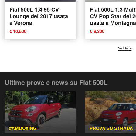
Fiat 500L 1.4 95 CV
Fiat 500L 1.3 Mult
Lounge del 2017 usata
CV Pop Star del 
a Verona
usata a Montagna
Valtellina
€ 10,500
€ 6,300
Vedi tutte
Ultime prove e news su Fiat 500L
#AMBOXING
PROVA SU STRADA