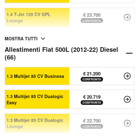
1.4 T-Jet 120 CV GPL
€ 23.700
Lounge
CONFRONTA
MOSTRA TUTTI
Allestimenti Fiat 500L (2012-22) Diesel
(66)
€ 21.200
1.3 Multijet 85 CV Business
CONFRONTA
1.3 Multijet 85 CV Dualogic
€ 20.719
Easy
CONFRONTA
1.3 Multijet 85 CV Dualogic
€ 22.700
Lounge
CONFRONTA