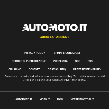
GUIDA LA PASSIONE
PRIVACY POLICY
TERMINI E CONDIZIONI
REGOLE DI PUBBLICAZIONE
PUBBLICITÀ
ODR
RSS
CHI SIAMO
CONTATTI
GESTISCI UTIQ
PREFERENZE MAILING
Automoto.it - quotidiano di informazione automobilistica Reg. Trib. di Milano Num. 277 del
24.05.2011 © 2012-2026 CRM S.r.l. P.Iva 11921100159
AUTOMOTO.IT
MOTO.IT
MOW
VETRINAMOTORI.IT