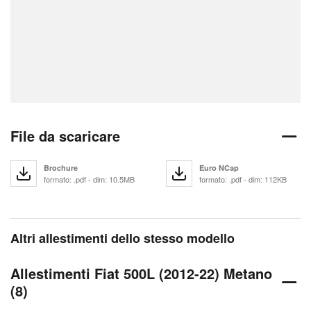
File da scaricare
Brochure
Euro NCap
formato: .pdf - dim: 10.5MB
formato: .pdf - dim: 112KB
Altri allestimenti dello stesso modello
Allestimenti Fiat 500L (2012-22) Metano
(8)