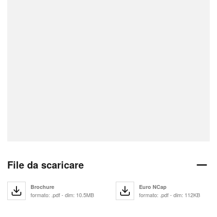
File da scaricare
Brochure
Euro NCap
formato: .pdf - dim: 10.5MB
formato: .pdf - dim: 112KB