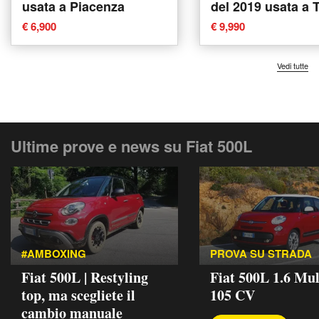
usata a Piacenza
del 2019 usata a 
€ 6,900
€ 9,990
Vedi tutte
Ultime prove e news su Fiat 500L
#AMBOXING
PROVA SU STRADA
Fiat 500L | Restyling
Fiat 500L 1.6 Mul
top, ma scegliete il
105 CV
cambio manuale