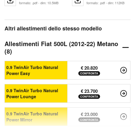
formato: .pdf - dim: 10.5MB
formato: .pdf - dim: 112KB
Altri allestimenti dello stesso modello
Allestimenti Fiat 500L (2012-22) Metano
(8)
0.9 TwinAir Turbo Natural
€ 20.820
Power Easy
CONFRONTA
0.9 TwinAir Turbo Natural
€ 23.700
Power Lounge
CONFRONTA
0.9 TwinAir Turbo Natural
€ 23.000
Power Mirror
CONFRONTA