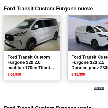
Ford Transit Custom Furgone nuove
Ford Transit Custom
Ford Transit Cus
Furgone 320 2.0
Furgone 320 2.5
ecoblue 170cv Titanium
Duratec phev 233
L1H1 A8 nuova a
Trend L2H1 nuova
€ 64,950
€ 35,300
Manerbio
Trezzano sul Navi
Vedi tutte
Ford Transit Custom Furgone usate