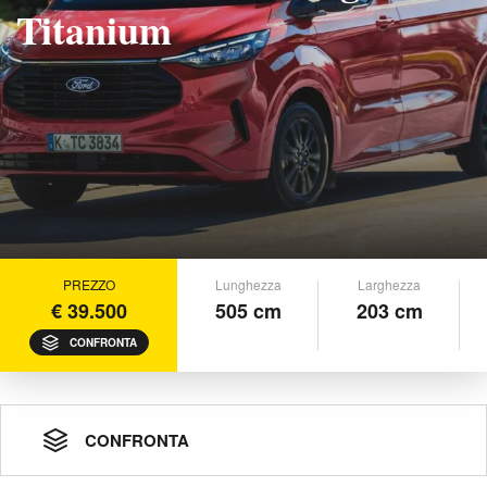
Titanium
PREZZO
Lunghezza
Larghezza
€ 39.500
505 cm
203 cm
CONFRONTA
CONFRONTA