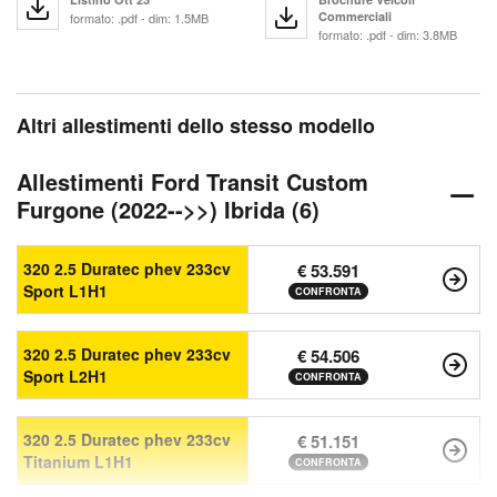
Commerciali
formato: .pdf - dim: 1.5MB
formato: .pdf - dim: 3.8MB
Altri allestimenti dello stesso modello
Allestimenti Ford Transit Custom
Furgone (2022-->>) Ibrida (6)
320 2.5 Duratec phev 233cv
€ 53.591
Sport L1H1
CONFRONTA
320 2.5 Duratec phev 233cv
€ 54.506
Sport L2H1
CONFRONTA
320 2.5 Duratec phev 233cv
€ 51.151
Titanium L1H1
CONFRONTA