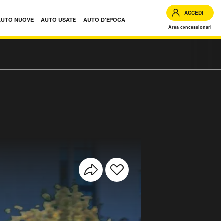
ACCEDI
AUTO NUOVE
AUTO USATE
AUTO D'EPOCA
Area concessionari