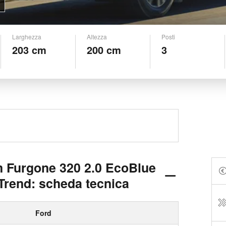
Larghezza
Altezza
Posti
203 cm
200 cm
3
m Furgone 320 2.0 EcoBlue
rend: scheda tecnica
Ford