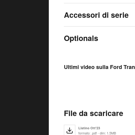
Accessori di serie
Optionals
Ultimi video sulla Ford Tr
File da scaricare
Listino Ott'23
formato: .pdf - dim: 1.5MB