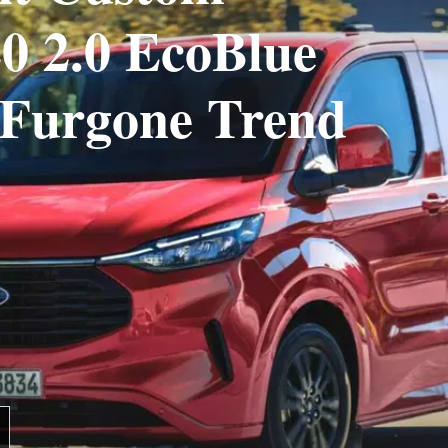
0 2.0 EcoBlue
Furgone Trend