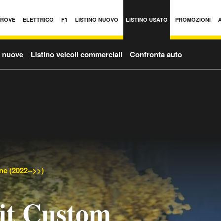
PROVE
ELETTRICO
F1
LISTINO NUOVO
LISTINO USATO
PROMOZIONI
o nuove
Listino veicoli commerciali
Confronta auto
ne (2022-->>)
it Custom