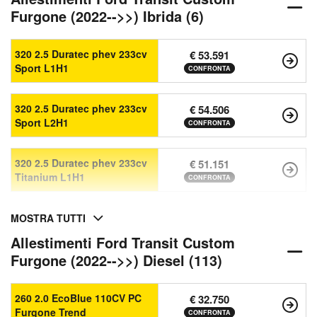
Furgone (2022-->>) Ibrida (6)
320 2.5 Duratec phev 233cv
€ 53.591
Sport L1H1
CONFRONTA
320 2.5 Duratec phev 233cv
€ 54.506
Sport L2H1
CONFRONTA
320 2.5 Duratec phev 233cv
€ 51.151
Titanium L1H1
CONFRONTA
MOSTRA TUTTI
Allestimenti Ford Transit Custom
Furgone (2022-->>) Diesel (113)
260 2.0 EcoBlue 110CV PC
€ 32.750
Furgone Trend
CONFRONTA