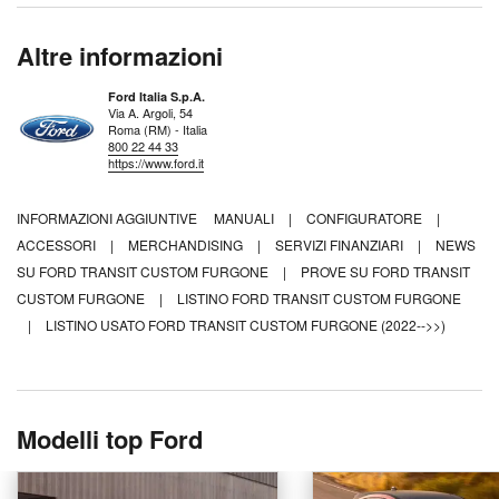
Altre informazioni
Ford Italia S.p.A.
Via A. Argoli, 54
Roma (RM) - Italia
800 22 44 33
https://www.ford.it
INFORMAZIONI AGGIUNTIVE
MANUALI
|
CONFIGURATORE
|
ACCESSORI
|
MERCHANDISING
|
SERVIZI FINANZIARI
|
NEWS
SU FORD TRANSIT CUSTOM FURGONE
|
PROVE SU FORD TRANSIT
CUSTOM FURGONE
|
LISTINO FORD TRANSIT CUSTOM FURGONE
|
LISTINO USATO FORD TRANSIT CUSTOM FURGONE (2022-->>)
Modelli top Ford