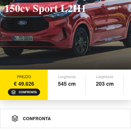
150cv Sport L2H1
PREZZO
Lunghezza
Larghezza
€ 49.626
545 cm
203 cm
CONFRONTA
CONFRONTA