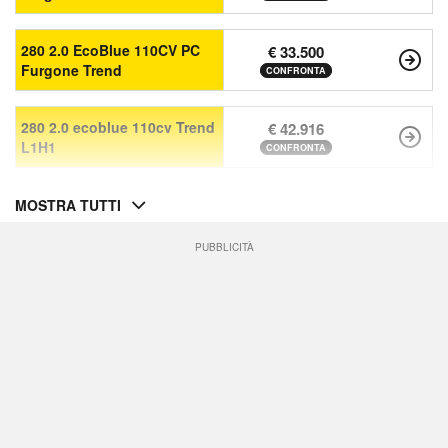
280 2.0 EcoBlue 110CV PC
€ 33.500
Furgone Trend
CONFRONTA
280 2.0 ecoblue 110cv Trend
€ 42.916
L1H1
CONFRONTA
MOSTRA TUTTI
PUBBLICITÀ