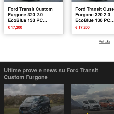
Ford Transit Custom
Ford Transit Cus
Furgone 320 2.0
Furgone 320 2.0
EcoBlue 130 PC
EcoBlue 130 PC
Furgone Trend del 2023
Furgone Trend de
€ 17,200
€ 17,200
usata a Desenzano del
usata a Desenzan
Garda
Garda
Vedi tutte
Ultime prove e news su Ford Transit
Custom Furgone