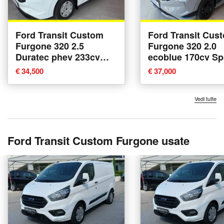
Ford Transit Custom
Ford Transit Cus
Furgone 320 2.5
Furgone 320 2.0
Duratec phev 233cv
ecoblue 170cv Sp
Trend L1H1 nuova a
L1H1 A8 nuova a 
€ 34,500
€ 37,000
Alba
Vedi tutte
Ford Transit Custom Furgone usate