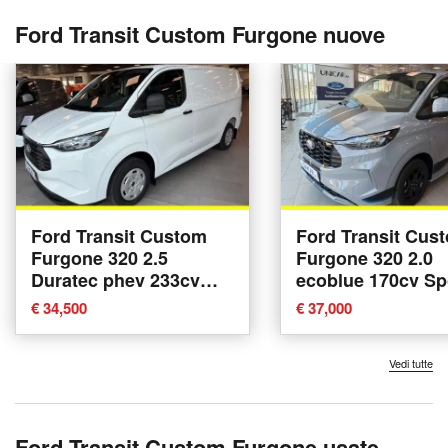
Ford Transit Custom Furgone nuove
Ford Transit Custom
Ford Transit Cus
Furgone 320 2.5
Furgone 320 2.0
Duratec phev 233cv
ecoblue 170cv Sp
Trend L1H1 nuova a
L1H1 A8 nuova a 
€ 34,500
€ 37,000
Alba
Vedi tutte
Ford Transit Custom Furgone usate