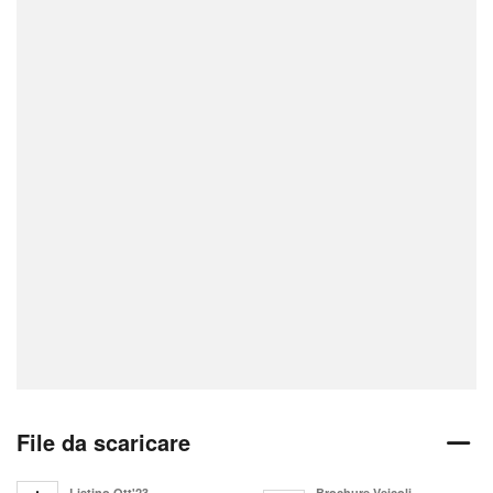
File da scaricare
Listino Ott'23
Brochure Veicoli