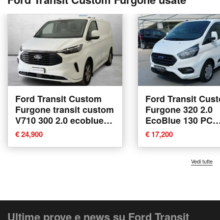
Ford Transit Custom
Ford Transit Cus
Furgone transit custom
Furgone 320 2.0
V710 300 2.0 ecoblue
EcoBlue 130 PC
170cv Titanium L2H1
Furgone Trend de
€ 24,900
€ 17,200
A8 del 2023 usata a
usata a Desenzan
Como
Garda
Vedi tutte
Ultime prove e news su Ford Transit