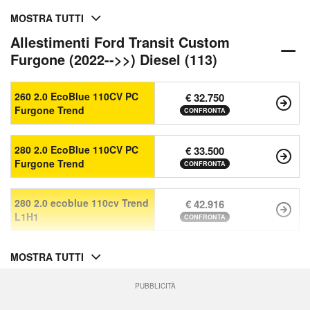
MOSTRA TUTTI
Allestimenti Ford Transit Custom
Furgone (2022-->>) Diesel (113)
260 2.0 EcoBlue 110CV PC
€ 32.750
Furgone Trend
CONFRONTA
280 2.0 EcoBlue 110CV PC
€ 33.500
Furgone Trend
CONFRONTA
280 2.0 ecoblue 110cv Trend
€ 42.916
L1H1
CONFRONTA
MOSTRA TUTTI
PUBBLICITÀ