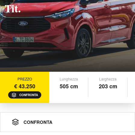
Tit.
PREZZO
Lunghezza
Larghezza
€ 43.250
505 cm
203 cm
CONFRONTA
CONFRONTA