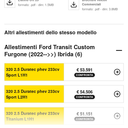
Commerciali
formato: .pdf - dim: 1.5MB
formato: .pdf - dim: 3.8MB
Altri allestimenti dello stesso modello
Allestimenti Ford Transit Custom
Furgone (2022-->>) Ibrida (6)
320 2.5 Duratec phev 233cv
€ 53.591
Sport L1H1
CONFRONTA
320 2.5 Duratec phev 233cv
€ 54.506
Sport L2H1
CONFRONTA
320 2.5 Duratec phev 233cv
€ 51.151
Titanium L1H1
CONFRONTA