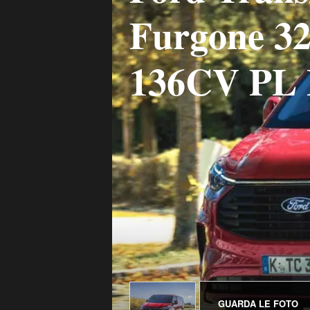
Furgone 32
136CV PL 
GUARDA LE FOTO