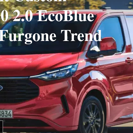
0 2.0 EcoBlue
Furgone Trend