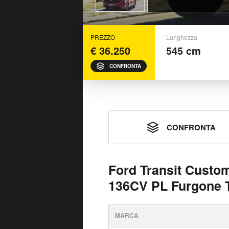
PREZZO
Lunghezza
€ 36.250
545 cm
CONFRONTA
CONFRONTA
Ford Transit Custo
136CV PL Furgone T
MARCA