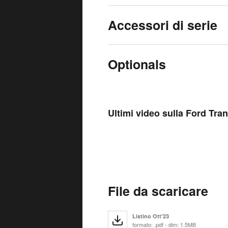
Accessori di serie
Optionals
Ultimi video sulla Ford Tr
File da scaricare
Listino Ott'23
formato: .pdf - dim: 1.5MB