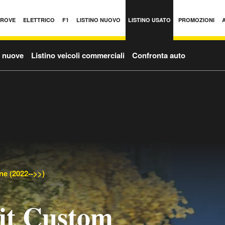
PROVE
ELETTRICO
F1
LISTINO NUOVO
LISTINO USATO
PROMOZIONI
o nuove
Listino veicoli commerciali
Confronta auto
ne (2022-->>)
it Custom