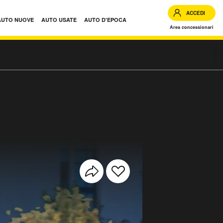
ACCEDI
AUTO NUOVE
AUTO USATE
AUTO D'EPOCA
Area concessionari