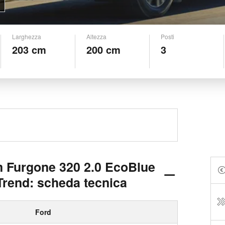
Larghezza
Altezza
Posti
203 cm
200 cm
3
m Furgone 320 2.0 EcoBlue
rend: scheda tecnica
Ford