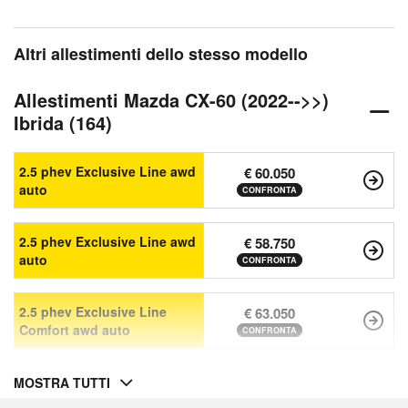
Altri allestimenti dello stesso modello
Allestimenti Mazda CX-60 (2022-->>)
Ibrida (164)
2.5 phev Exclusive Line awd
€ 60.050
auto
CONFRONTA
2.5 phev Exclusive Line awd
€ 58.750
auto
CONFRONTA
2.5 phev Exclusive Line
€ 63.050
Comfort awd auto
CONFRONTA
MOSTRA TUTTI