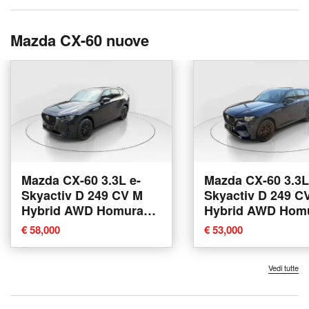
Mazda CX-60 nuove
Mazda CX-60 3.3L e-
Mazda CX-60 3.3L
Skyactiv D 249 CV M
Skyactiv D 249 C
Hybrid AWD Homura
Hybrid AWD Hom
nuova a Modena
nuova a Modena
€ 58,000
€ 53,000
Vedi tutte