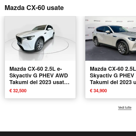
Mazda CX-60 usate
Mazda CX-60 2.5L e-
Mazda CX-60 2.5L
Skyactiv G PHEV AWD
Skyactiv G PHE
Takumi del 2023 usata
Takumi del 2023 
a Modena
a Verona
€ 32,500
€ 34,900
Vedi tutte