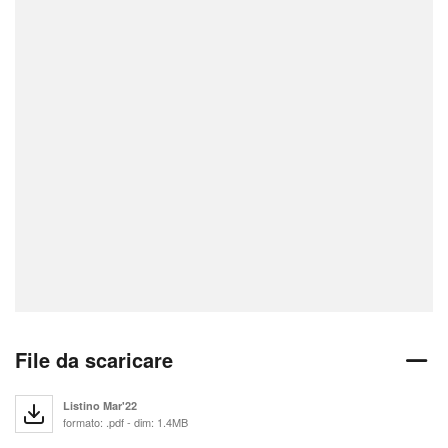
File da scaricare
Listino Mar'22
formato: .pdf - dim: 1.4MB