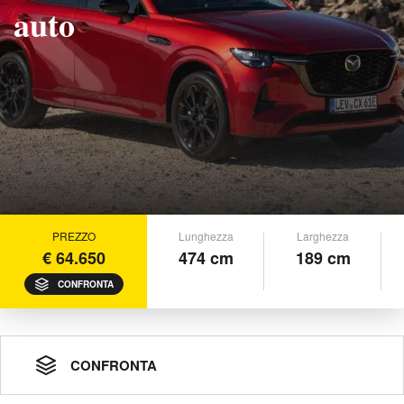
auto
PREZZO
Lunghezza
Larghezza
€ 64.650
474 cm
189 cm
CONFRONTA
CONFRONTA