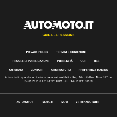
GUIDA LA PASSIONE
PRIVACY POLICY
TERMINI E CONDIZIONI
REGOLE DI PUBBLICAZIONE
PUBBLICITÀ
ODR
RSS
CHI SIAMO
CONTATTI
GESTISCI UTIQ
PREFERENZE MAILING
Automoto.it - quotidiano di informazione automobilistica Reg. Trib. di Milano Num. 277 del
24.05.2011 © 2012-2026 CRM S.r.l. P.Iva 11921100159
AUTOMOTO.IT
MOTO.IT
MOW
VETRINAMOTORI.IT