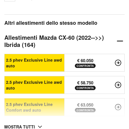
Altri allestimenti dello stesso modello
Allestimenti Mazda CX-60 (2022-->>)
Ibrida (164)
2.5 phev Exclusive Line awd
€ 60.050
auto
CONFRONTA
2.5 phev Exclusive Line awd
€ 58.750
auto
CONFRONTA
2.5 phev Exclusive Line
€ 63.050
Comfort awd auto
CONFRONTA
MOSTRA TUTTI