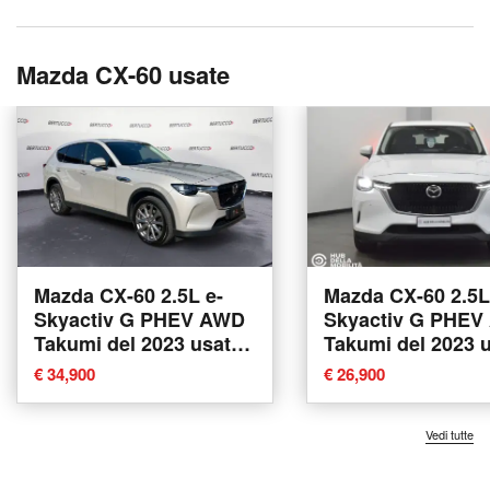
Mazda CX-60 usate
Mazda CX-60 2.5L e-
Mazda CX-60 2.5L
Skyactiv G PHEV AWD
Skyactiv G PHE
Takumi del 2023 usata
Takumi del 2023 
a Verona
a Foligno
€ 34,900
€ 26,900
Vedi tutte