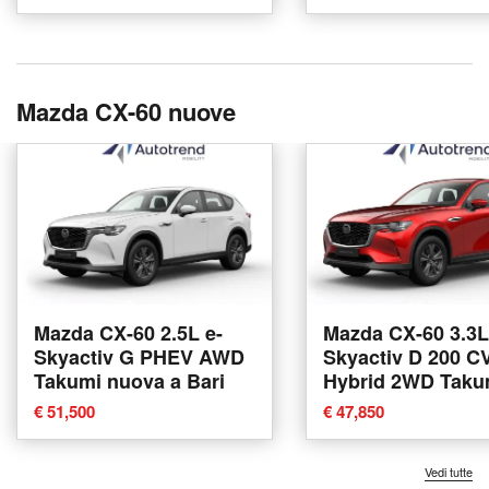
Mazda CX-60 nuove
Mazda CX-60 2.5L e-
Mazda CX-60 3.3L
Skyactiv G PHEV AWD
Skyactiv D 200 C
Takumi nuova a Bari
Hybrid 2WD Taku
nuova a Bari
€ 51,500
€ 47,850
Vedi tutte