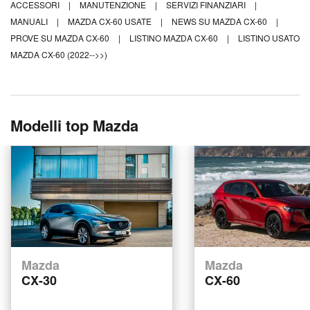
ACCESSORI
|
MANUTENZIONE
|
SERVIZI FINANZIARI
|
MANUALI
|
MAZDA CX-60 USATE
|
NEWS SU MAZDA CX-60
|
PROVE SU MAZDA CX-60
|
LISTINO MAZDA CX-60
|
LISTINO USATO
MAZDA CX-60 (2022-->>)
Modelli top Mazda
Mazda
Mazda
CX-30
CX-60