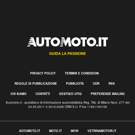
GUIDA LA PASSIONE
PRIVACY POLICY
TERMINI E CONDIZIONI
REGOLE DI PUBBLICAZIONE
PUBBLICITÀ
ODR
RSS
CHI SIAMO
CONTATTI
GESTISCI UTIQ
PREFERENZE MAILING
Automoto.it - quotidiano di informazione automobilistica Reg. Trib. di Milano Num. 277 del
24.05.2011 © 2012-2026 CRM S.r.l. P.Iva 11921100159
AUTOMOTO.IT
MOTO.IT
MOW
VETRINAMOTORI.IT