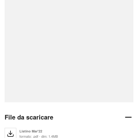
File da scaricare
Listino Mar'22
formato: .pdf - dim: 1.4MB