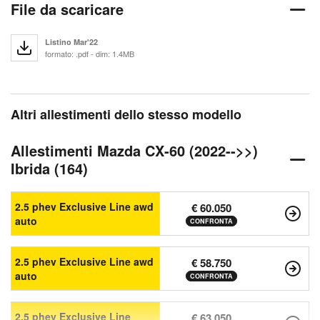
File da scaricare
Listino Mar'22
formato: .pdf - dim: 1.4MB
Altri allestimenti dello stesso modello
Allestimenti Mazda CX-60 (2022-->>)
Ibrida (164)
2.5 phev Exclusive Line awd
€ 60.050
auto
CONFRONTA
2.5 phev Exclusive Line awd
€ 58.750
auto
CONFRONTA
2.5 phev Exclusive Line
€ 63.050