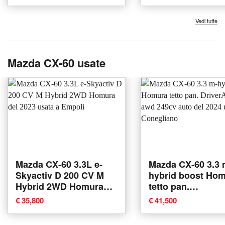
Caccivio
Vedi tutte
Mazda CX-60 usate
Mazda CX-60 3.3L e-
Mazda CX-60 3.3 
Skyactiv D 200 CV M
hybrid boost Ho
Hybrid 2WD Homura
tetto pan.
del 2023 usata a Empoli
DriverAssistance
€ 35,800
€ 41,500
249cv auto del 20
usata a Coneglia