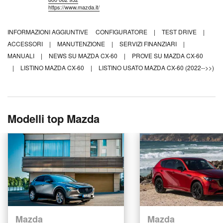
https://www.mazda.it/
INFORMAZIONI AGGIUNTIVE
CONFIGURATORE
|
TEST DRIVE
|
ACCESSORI
|
MANUTENZIONE
|
SERVIZI FINANZIARI
|
MANUALI
|
NEWS SU MAZDA CX-60
|
PROVE SU MAZDA CX-60
|
LISTINO MAZDA CX-60
|
LISTINO USATO MAZDA CX-60 (2022-->>)
Modelli top Mazda
Mazda
Mazda