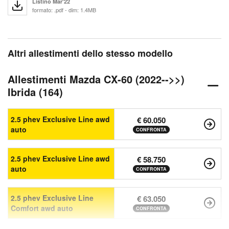
Listino Mar'22
formato: .pdf - dim: 1.4MB
Altri allestimenti dello stesso modello
Allestimenti Mazda CX-60 (2022-->>)
Ibrida (164)
2.5 phev Exclusive Line awd
€ 60.050
auto
CONFRONTA
2.5 phev Exclusive Line awd
€ 58.750
auto
CONFRONTA
2.5 phev Exclusive Line
€ 63.050
Comfort awd auto
CONFRONTA