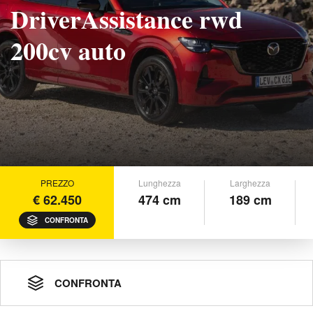
DriverAssistance rwd
200cv auto
PREZZO
Lunghezza
Larghezza
€ 62.450
474 cm
189 cm
CONFRONTA
CONFRONTA