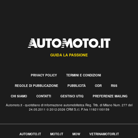
GUIDA LA PASSIONE
PRIVACY POLICY
TERMINI E CONDIZIONI
REGOLE DI PUBBLICAZIONE
PUBBLICITÀ
ODR
RSS
CHI SIAMO
CONTATTI
GESTISCI UTIQ
PREFERENZE MAILING
Automoto.it - quotidiano di informazione automobilistica Reg. Trib. di Milano Num. 277 del
24.05.2011 © 2012-2026 CRM S.r.l. P.Iva 11921100159
AUTOMOTO.IT
MOTO.IT
MOW
VETRINAMOTORI.IT