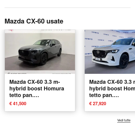
Mazda CX-60 usate
Mazda CX-60 3.3 m-
Mazda CX-60 3.3 
hybrid boost Homura
hybrid boost Ho
tetto pan.
tetto pan.
DriverAssistance awd
Convenience&So
€ 41,500
€ 27,920
249cv auto del 2024
DriverAssistance
usata a Conegliano
249cv auto del 20
usata a Albano La
Vedi tutte