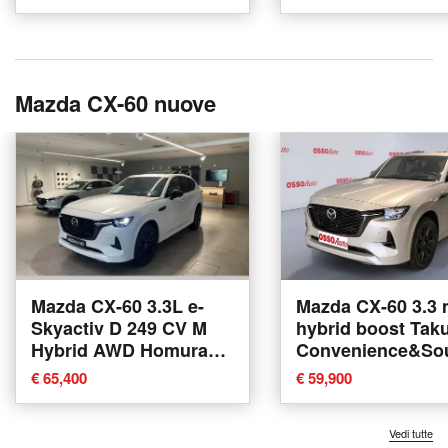
Mazda CX-60 nuove
Mazda CX-60 3.3L e-
Mazda CX-60 3.3 
Skyactiv D 249 CV M
hybrid boost Tak
Hybrid AWD Homura
Convenience&So
nuova a Alba
DriverAssistance
€ 65,400
€ 59,900
249cv auto nuova
Udine
Vedi tutte