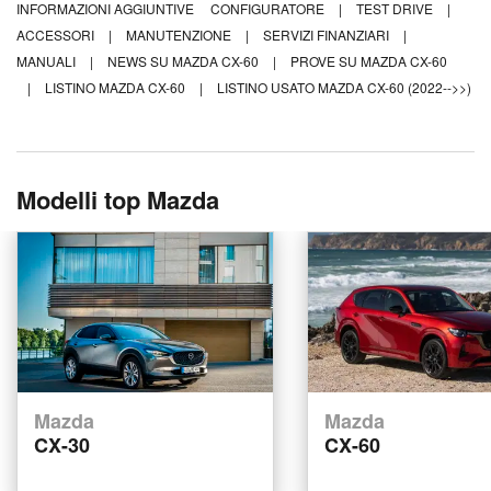
INFORMAZIONI AGGIUNTIVE
CONFIGURATORE
|
TEST DRIVE
|
ACCESSORI
|
MANUTENZIONE
|
SERVIZI FINANZIARI
|
MANUALI
|
NEWS SU MAZDA CX-60
|
PROVE SU MAZDA CX-60
|
LISTINO MAZDA CX-60
|
LISTINO USATO MAZDA CX-60 (2022-->>)
Modelli top Mazda
Mazda
Mazda
CX-30
CX-60