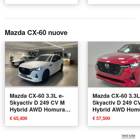
Mazda CX-60 nuove
Mazda CX-60 3.3L e-
Mazda CX-60 3.3L
Skyactiv D 249 CV M
Skyactiv D 249 C
Hybrid AWD Homura
Hybrid AWD Hom
nuova a Alba
nuova a Lurate
€ 65,400
€ 57,500
Caccivio
Vedi tutte