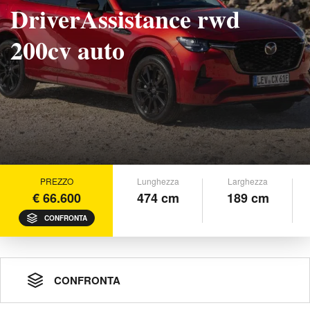
DriverAssistance rwd
200cv auto
PREZZO
Lunghezza
Larghezza
€ 66.600
474 cm
189 cm
CONFRONTA
CONFRONTA