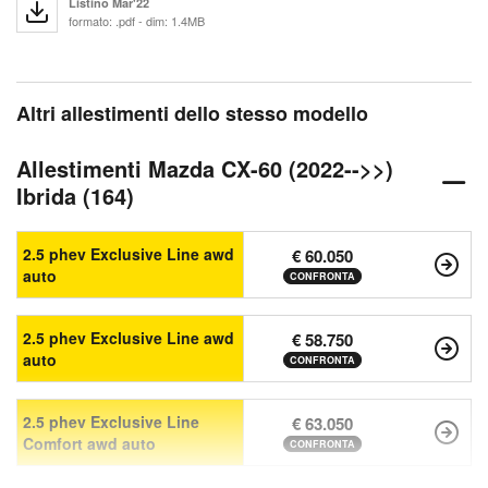
Listino Mar'22
formato: .pdf - dim: 1.4MB
Altri allestimenti dello stesso modello
Allestimenti Mazda CX-60 (2022-->>)
Ibrida (164)
2.5 phev Exclusive Line awd
€ 60.050
auto
CONFRONTA
2.5 phev Exclusive Line awd
€ 58.750
auto
CONFRONTA
2.5 phev Exclusive Line
€ 63.050
Comfort awd auto
CONFRONTA