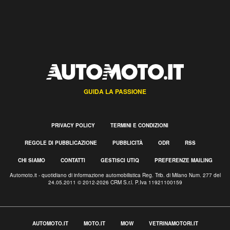
GUIDA LA PASSIONE
PRIVACY POLICY
TERMINI E CONDIZIONI
REGOLE DI PUBBLICAZIONE
PUBBLICITÀ
ODR
RSS
CHI SIAMO
CONTATTI
GESTISCI UTIQ
PREFERENZE MAILING
Automoto.it - quotidiano di informazione automobilistica Reg. Trib. di Milano Num. 277 del
24.05.2011 © 2012-2026 CRM S.r.l. P.Iva 11921100159
AUTOMOTO.IT
MOTO.IT
MOW
VETRINAMOTORI.IT