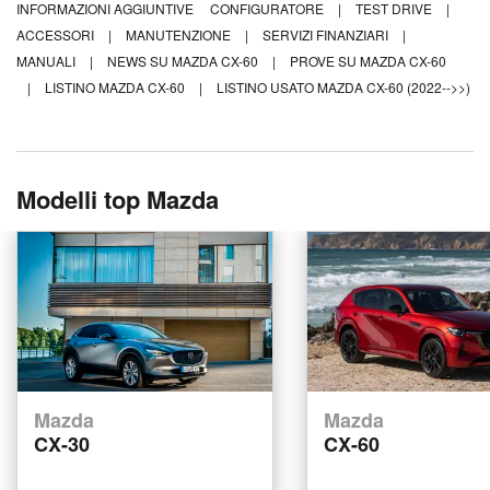
INFORMAZIONI AGGIUNTIVE
CONFIGURATORE
|
TEST DRIVE
|
ACCESSORI
|
MANUTENZIONE
|
SERVIZI FINANZIARI
|
MANUALI
|
NEWS SU MAZDA CX-60
|
PROVE SU MAZDA CX-60
|
LISTINO MAZDA CX-60
|
LISTINO USATO MAZDA CX-60 (2022-->>)
Modelli top Mazda
Mazda
Mazda
CX-30
CX-60