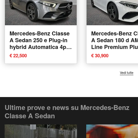
Mercedes-Benz Classe
Mercedes-Benz C
A Sedan 250 e Plug-in
A Sedan 180 d A
hybrid Automatica 4p.
Line Premium Pl
Premium del 2020
auto del 2023 usa
€ 22,500
€ 30,900
usata a Verona
Verona
Vedi tutte
Ultime prove e news su Mercedes-Benz
Classe A Sedan