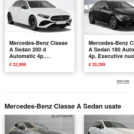
Mercedes-Benz Classe
Mercedes-Benz C
A Sedan 200 d
A Sedan 180 Aut
Automatic 4p.
4p. Executive nu
Executive nuova a
Verona
€ 32,999
€ 30,299
Verona
Vedi tutte
Mercedes-Benz Classe A Sedan usate