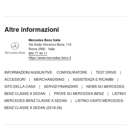
Altre informazioni
Mercedes Benz Italia
Via Giulio Vincenzo Bona, 110
Roma (RM) - Italia
800 77 44 11
https://www.mercedes-benz.it
INFORMAZIONI AGGIUNTIVE
CONFIGURATORE
|
TEST DRIVE
|
ACCESSORI
|
MERCHANDISING
|
ASSISTENZA E RICAMBI
|
SITO DELLA CASA
|
SERVIZI FINANZIARI
|
NEWS SU MERCEDES-
BENZ CLASSE A SEDAN
|
PROVE SU MERCEDES-BENZ
|
LISTINO
MERCEDES-BENZ CLASSE A SEDAN
|
LISTINO USATO MERCEDES-
BENZ CLASSE A SEDAN (2018-26)